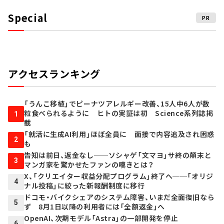
Special
PR
アクセスランキング
「うんこ移植」でピーナツアレルギー改善、15人中6人が数
粒食べられるように ヒトの実証は初 Science系列誌掲
1
載
「就活に生成AI利用」ほぼ全員に 面接で内容追及され困惑
2
も
告知は前日、返金なし──ソシャゲ「文マヨ」サ終の顛末と
3
マンガ家を驚かせたファンの嘆きとは？
X、「クリエイター収益分配プログラム」終了へ──「オリジ
4
ナル投稿」に絞った新報酬制度に移行
ドコモ・バイクシェアのシステム障害、いまだ全面復旧なら
5
ず 8月1日以降の利用者には「全額返金」へ
OpenAI、次期モデル「Astra」の一部開発を停止
6