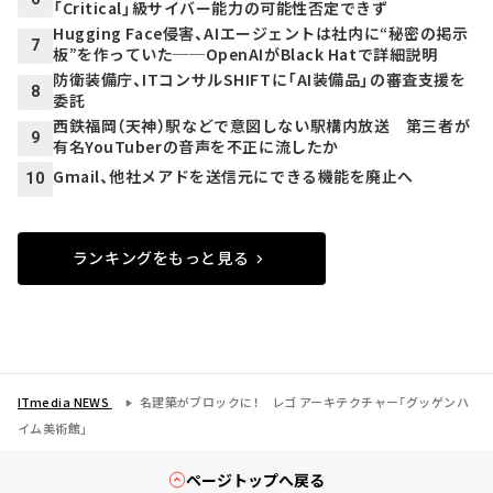
「Critical」級サイバー能力の可能性否定できず
Hugging Face侵害、AIエージェントは社内に“秘密の掲示
7
板”を作っていた──OpenAIがBlack Hatで詳細説明
防衛装備庁、ITコンサルSHIFTに「AI装備品」の審査支援を
8
委託
西鉄福岡（天神）駅などで意図しない駅構内放送 第三者が
9
有名YouTuberの音声を不正に流したか
Gmail、他社メアドを送信元にできる機能を廃止へ
10
ランキングをもっと見る
ITmedia NEWS
名建築がブロックに！ レゴ アーキテクチャー「グッゲンハ
イム美術館」
ページトップへ戻る