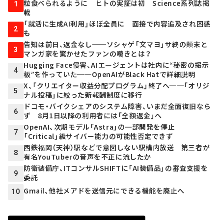
粒食べられるように ヒトの実証は初 Science系列誌掲
1
載
「就活に生成AI利用」ほぼ全員に 面接で内容追及され困惑
2
も
告知は前日、返金なし──ソシャゲ「文マヨ」サ終の顛末と
3
マンガ家を驚かせたファンの嘆きとは？
Hugging Face侵害、AIエージェントは社内に“秘密の掲示
4
板”を作っていた──OpenAIがBlack Hatで詳細説明
X、「クリエイター収益分配プログラム」終了へ──「オリジ
5
ナル投稿」に絞った新報酬制度に移行
ドコモ・バイクシェアのシステム障害、いまだ全面復旧なら
6
ず 8月1日以降の利用者には「全額返金」へ
OpenAI、次期モデル「Astra」の一部開発を停止
7
「Critical」級サイバー能力の可能性否定できず
西鉄福岡（天神）駅などで意図しない駅構内放送 第三者が
8
有名YouTuberの音声を不正に流したか
防衛装備庁、ITコンサルSHIFTに「AI装備品」の審査支援を
9
委託
Gmail、他社メアドを送信元にできる機能を廃止へ
10