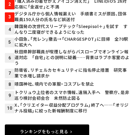
「購入済みの着せかえアイコン消えた」 LINEのiOS 26対
2
応版に「金返せ」と不満
デジタル庁から個人情報漏えい 手順書ミスが原因、団体
3
職員150人分の氏名など誤送付
韓国発の次世代スリープテック「Sleepisol＋」を試す す
4
んなり二度寝ができるようになった
小田急、「充レン」撤去→「CHARGESPOT」に回帰 全70駅
5
に拡大へ
秋田県幹部職員が喫煙しながらバスローブでオンライン報
道対応 「自宅」との説明に疑義……背景はラブホ客室のよ
6
う
防衛省、リチェルカセキュリティに指名停止措置 研究事
7
業で水増し請求か
靖国神社、境内での軍服・コスプレを禁止
8
トクリュウ上位者のスマホ情報、遠隔入手へ 警察庁、是非
9
巡り検討会初会合 未然防止図る
X、「クリエイター収益分配プログラム」終了へ──「オリジ
10
ナル投稿」に絞った新報酬制度に移行
ランキングをもっと見る