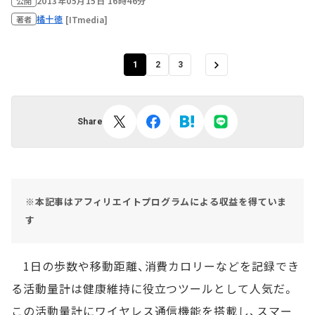
2013年05月15日 16時46分
公開
橘十徳
[ITmedia]
著者
1
2
3
Share
※本記事はアフィリエイトプログラムによる収益を得ていま
す
1日の歩数や移動距離、消費カロリーなどを記録でき
る活動量計は健康維持に役立つツールとして人気だ。
この活動量計にワイヤレス通信機能を搭載し、スマー