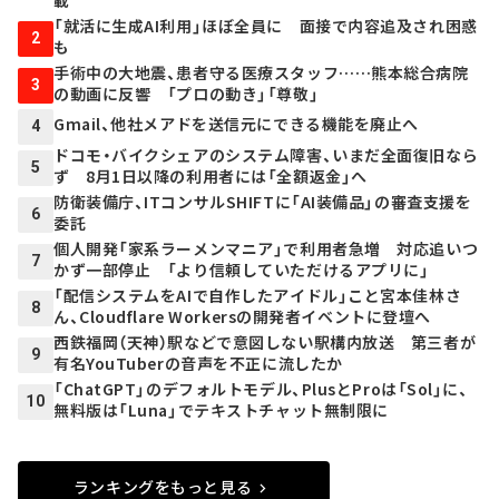
「就活に生成AI利用」ほぼ全員に 面接で内容追及され困惑
2
も
手術中の大地震、患者守る医療スタッフ……熊本総合病院
3
の動画に反響 「プロの動き」「尊敬」
Gmail、他社メアドを送信元にできる機能を廃止へ
4
ドコモ・バイクシェアのシステム障害、いまだ全面復旧なら
5
ず 8月1日以降の利用者には「全額返金」へ
防衛装備庁、ITコンサルSHIFTに「AI装備品」の審査支援を
6
委託
個人開発「家系ラーメンマニア」で利用者急増 対応追いつ
7
かず一部停止 「より信頼していただけるアプリに」
「配信システムをAIで自作したアイドル」こと宮本佳林さ
8
ん、Cloudflare Workersの開発者イベントに登壇へ
西鉄福岡（天神）駅などで意図しない駅構内放送 第三者が
9
有名YouTuberの音声を不正に流したか
「ChatGPT」のデフォルトモデル、PlusとProは「Sol」に、
10
無料版は「Luna」でテキストチャット無制限に
ランキングをもっと見る