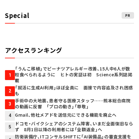
Special
PR
アクセスランキング
「うんこ移植」でピーナツアレルギー改善、15人中6人が数
粒食べられるように ヒトの実証は初 Science系列誌掲
1
載
「就活に生成AI利用」ほぼ全員に 面接で内容追及され困惑
2
も
手術中の大地震、患者守る医療スタッフ……熊本総合病院
3
の動画に反響 「プロの動き」「尊敬」
Gmail、他社メアドを送信元にできる機能を廃止へ
4
ドコモ・バイクシェアのシステム障害、いまだ全面復旧なら
5
ず 8月1日以降の利用者には「全額返金」へ
防衛装備庁、ITコンサルSHIFTに「AI装備品」の審査支援を