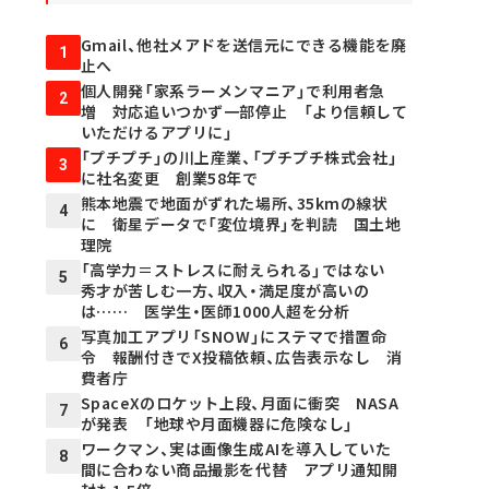
Gmail、他社メアドを送信元にできる機能を廃
1
止へ
個人開発「家系ラーメンマニア」で利用者急
2
増 対応追いつかず一部停止 「より信頼して
いただけるアプリに」
「プチプチ」の川上産業、「プチプチ株式会社」
3
に社名変更 創業58年で
熊本地震で地面がずれた場所、35kmの線状
4
に 衛星データで「変位境界」を判読 国土地
理院
「高学力＝ストレスに耐えられる」ではない
5
秀才が苦しむ一方、収入・満足度が高いの
は…… 医学生・医師1000人超を分析
写真加工アプリ「SNOW」にステマで措置命
6
令 報酬付きでX投稿依頼、広告表示なし 消
費者庁
SpaceXのロケット上段、月面に衝突 NASA
7
が発表 「地球や月面機器に危険なし」
ワークマン、実は画像生成AIを導入していた
8
間に合わない商品撮影を代替 アプリ通知開