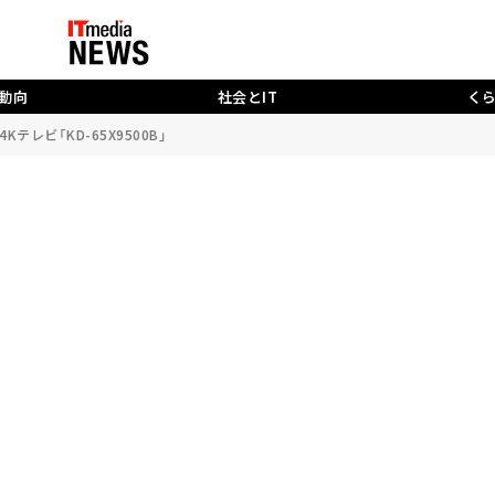
動向
社会とIT
く
テレビ「KD-65X9500B」