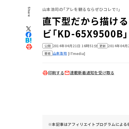
山本浩司の「アレを観るならぜひコレで！」
Share
直下型だから描ける“
ビ「KD-65X9500B」
2014年04月21日 16時51分
2014年04月
公開
更新
山本浩司
[ITmedia]
著者
印刷する
連載新着通知を受け取る
※本記事はアフィリエイトプログラムによる