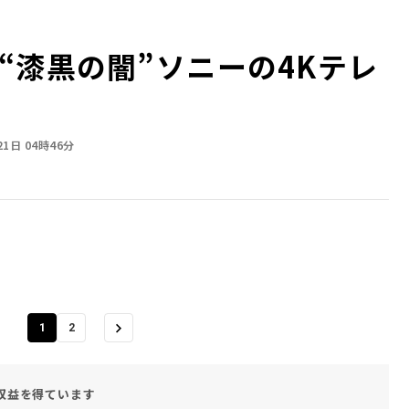
漆黒の闇”――ソニーの4Kテレ
21日 04時46分
1
2
収益を得ています