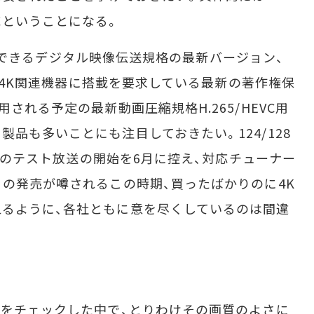
完全対応ということになる。
を伝送できるデジタル映像伝送規格の最新バージョン、
べての4K関連機器に搭載を要求している最新の著作権保
される予定の最新動画圧縮規格H.265/HEVC用
品も多いことにも注目しておきたい。124/128
60pのテスト放送の開始を6月に控え、対応チューナー
くの発売が噂されるこの時期、買ったばかりのに4K
るように、各社ともに意を尽くしているのは間違
をチェックした中で、とりわけその画質のよさに