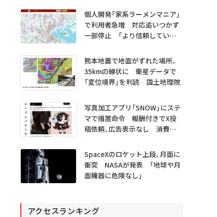
プレビュー公開
個人開発「家系ラーメンマニア」
で利用者急増 対応追いつかず
一部停止 「より信頼していた
だけるアプリに」
熊本地震で地面がずれた場所、
35kmの線状に 衛星データで
「変位境界」を判読 国土地理院
写真加工アプリ「SNOW」にステ
マで措置命令 報酬付きでX投
稿依頼、広告表示なし 消費者
庁
SpaceXのロケット上段、月面に
衝突 NASAが発表 「地球や月
面機器に危険なし」
アクセスランキング