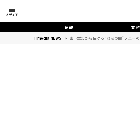
メディア
速報
業界
ITmedia NEWS
直下型だから描ける“漆黒の闇”――ソニーの4K