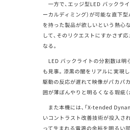
一方で、エッジ型LED バックライ
ーカルディミング）が可能な直下型バ
を持った製品が欲しいという熱心
して、そのリクエストにすかさず応え
なる。
LED バックライトの分割数は明
も見事。漆黒の闇をリアルに実現し
駆動の反応が遅れて映像がパカパカ
囲が薄ぼんやりと明るくなる瑕疵（
また本機には、「X-tended Dyn
いコントラスト改善技術が投入さ
って生まれる電源の余裕を明るい部