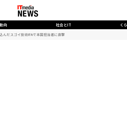
動向
社会とIT
く
んだスゴイ技術――IFAで本国担当者に直撃