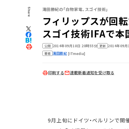
滝田勝紀の「白物家電、スゴイ技術」
Share
フィリップスが回転
スゴイ技術――IFAで
2014年09月18日 20時55分
2014年09月
公開
更新
滝田勝紀
[ITmedia]
著者
印刷する
連載新着通知を受け取る
9月上旬にドイツ・ベルリンで開催された「