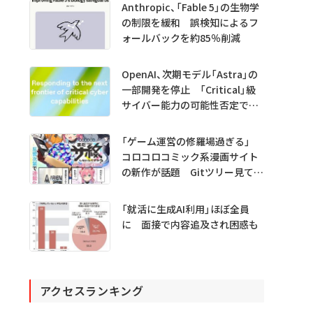
Anthropic、「Fable 5」の生物学
の制限を緩和 誤検知によるフ
ォールバックを約85％削減
OpenAI、次期モデル「Astra」の
一部開発を停止 「Critical」級
サイバー能力の可能性否定でき
ず
「ゲーム運営の修羅場過ぎる」
コロコロコミック系漫画サイト
の新作が話題 Gitツリー見てガ
チャ不具合の犯人探し
「就活に生成AI利用」ほぼ全員
に 面接で内容追及され困惑も
アクセスランキング