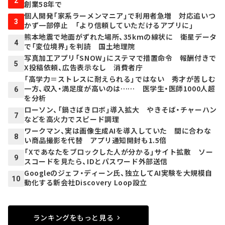
2
創業58年で
個人開発「家系ラーメンマニア」で利用者急増 対応追いつ
3
かず一部停止 「より信頼していただけるアプリに」
熊本地震で地面がずれた場所、35kmの線状に 衛星データ
4
で「変位境界」を判読 国土地理院
写真加工アプリ「SNOW」にステマで措置命令 報酬付きで
5
X投稿依頼、広告表示なし 消費者庁
「高学力＝ストレスに耐えられる」ではない 秀才が苦しむ
一方、収入・満足度が高いのは…… 医学生・医師1000人超
6
を分析
ローソン、「鍋さばきロボ」導入拡大 やきそば・チャーハン
7
などを高火力でスピード調理
ワークマン、実は画像生成AIを導入していた 間に合わな
8
い商品撮影を代替 アプリ通知開封も1.5倍
「Xであなたをブロックした人が分かる」サイト拡散 ソー
9
スコードを見たら、IDとパスワード外部送信
Googleのジェフ・ディーン氏、独立してAI実験を大規模自
10
動化する新会社Discovery Loop設立
ランキングをもっと見る