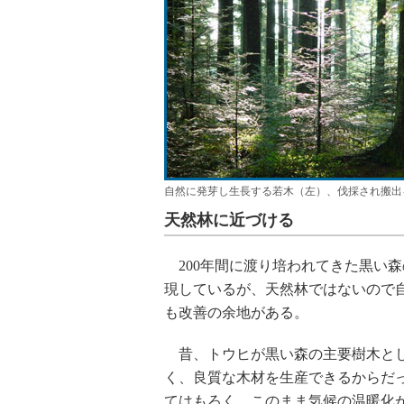
自然に発芽し生長する若木（左）、伐採され搬出
天然林に近づける
200年間に渡り培われてきた黒い
現しているが、天然林ではないので
も改善の余地がある。
昔、トウヒが黒い森の主要樹木とし
く、良質な木材を生産できるからだ
てはもろく、このまま気候の温暖化