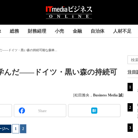
R
総務
財務経理
小売
金融
自治体
人材不足
だ――ドイツ・黒い森の持続可能な森林...
ら学んだ――ドイツ・黒い森の持続可
注目
[松田雅央，
Business Media 誠
]
Share
ージへ
1
|
2