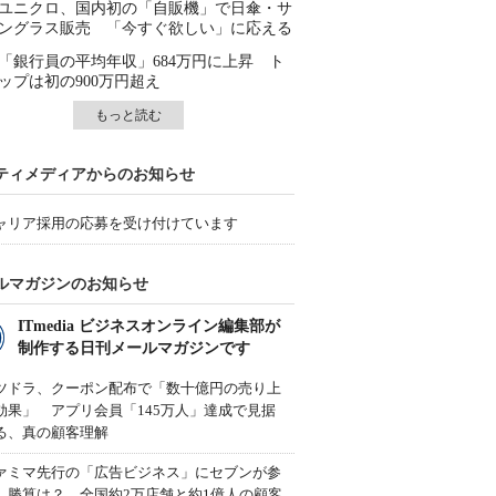
ユニクロ、国内初の「自販機」で日傘・サ
ングラス販売 「今すぐ欲しい」に応える
「銀行員の平均年収」684万円に上昇 ト
ップは初の900万円超え
もっと読む
ティメディアからのお知らせ
ャリア採用の応募を受け付けています
ルマガジンのお知らせ
ITmedia ビジネスオンライン編集部が
制作する日刊メールマガジンです
ツドラ、クーポン配布で「数十億円の売り上
効果」 アプリ会員「145万人」達成で見据
る、真の顧客理解
ァミマ先行の「広告ビジネス」にセブンが参
、勝算は？ 全国約2万店舗と約1億人の顧客