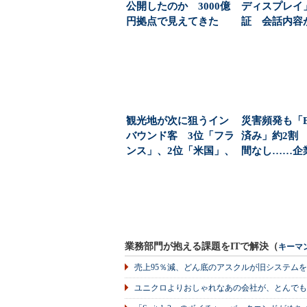
公開したのか 3000億
ディスプレイ
円拠点で見えてきた
証 会話内容
「勝てる理由」：...
字に！ レジ
を...
観光地が次に狙うイン
災害頻発も「B
バウンド客 3位「フラ
済み」約2割
ンス」、2位「米国」、
間なし……企
1位は？
する「三重苦」
業務部門が抱える課題をITで解決（
キーマ
売上95％減、どん底のアスクルが旧システム
ユニクロよりおしゃれなあの会社が、とんでも