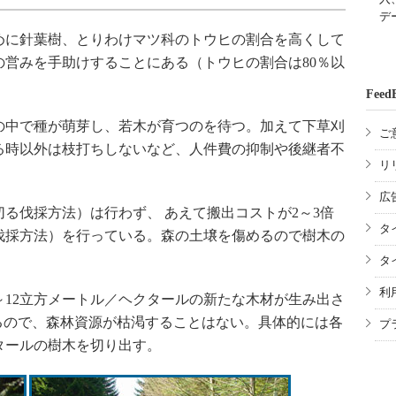
デ
に針葉樹、とりわけマツ科のトウヒの割合を高くして
営みを手助けすることにある（トウヒの割合は80％以
Feed
中で種が萌芽し、若木が育つのを待つ。加えて下草刈
ご
る時以外は枝打ちしないなど、人件費の抑制や後継者不
リ
広
る伐採方法）は行わず、 あえて搬出コストが2～3倍
タ
伐採方法）を行っている。森の土壌を傷めるので樹木の
タ
利
12立方メートル／ヘクタールの新たな木材が生み出さ
るので、森林資源が枯渇することはない。具体的には各
プ
クタールの樹木を切り出す。