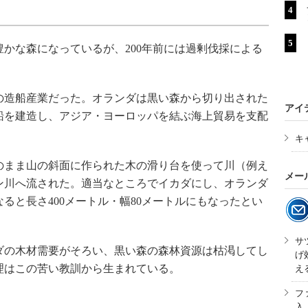
かな森になっているが、200年前には過剰伐採による
造船産業だった。オランダは黒い森から切り出された
アイ
型船を建造し、アジア・ヨーロッパを結ぶ海上貿易を支配
キ
まま山の斜面に作られた木の滑り台を使って川（例え
メー
ン川へ流された。適当なところでイカダにし、オランダ
ると長さ400メートル・幅80メートルにもなったとい
サ
の木材需要がそろい、黒い森の森林資源は枯渇してし
げ
理はこの苦い教訓から生まれている。
え
フ
入