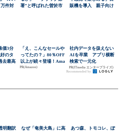
1万件対
署”と呼ばれた曽於市
販機を導入 親子向け
...
水道課が挑んだ、金...
飲料の認知拡大狙う
株価3分
「え、こんなセールや
社内データを扱えない
絶好のタ
ってたの？」80％OFF
AIを卒業 アプリ横断
過去最高
以上が続々登場！Ama
検索で一元化
PR(Amazon)
社...
zonの本気が...
PR(ITmedia エンタープライズ)
Recommended by
透明翻訳
なぜ「奄美大島」に高
あつ森、トモコレ、ぽ