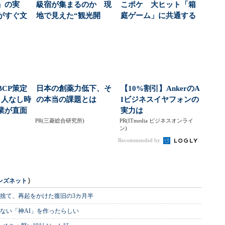
」の実
級宿が集まるのか 現
こポケ 大ヒット「箱
がすぐ文
地で見えた“観光開
庭ゲーム」に共通する
前の会話
発”の熱量（1/5 ペ...
「作りたくなる」仕
掛...
CP策定
日本の創薬力低下、そ
【10%割引】AnkerのA
 人なし時
の本当の課題とは
Iビジネスイヤフォンの
業が直面
実力は
：...
PR(三菱総合研究所)
PR(ITmedia ビジネスオンライ
ン)
Recommended by
）
ンズネット
を捨て、再起をかけた復旧の3カ月半
ない「神AI」を作ったらしい