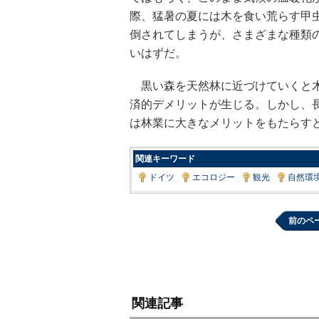
際、猛暑の夏には木を食い荒らす甲
倒されてしまうが、さまざまな種類
いはずだ。
黒い森を天然林に近づけていくと木
済的デメリットが生じる。しかし、
は林業に大きなメリットをもたらす
関連キーワード
ドイツ
|
エコロジー
|
観光
|
自然環
前のペ
関連記事