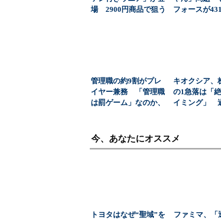
場 2900円商品で狙う
フォースが43
「日常使い」の新...
応で導いた正解（
管理職の約9割がプレ
キオクシア、
イヤー兼務 「管理職
の1急落は「
は罰ゲーム」なのか、
イミング」 
増える負担の実態
益と8000億円自
今、あなたにオススメ
トヨタはなぜ“聖域”を
ファミマ、「