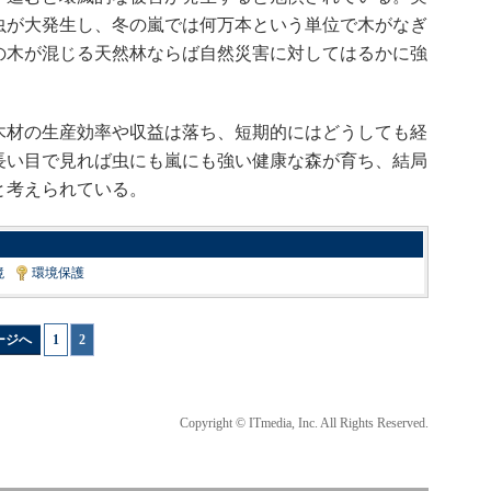
虫が大発生し、冬の嵐では何万本という単位で木がなぎ
の木が混じる天然林ならば自然災害に対してはるかに強
材の生産効率や収益は落ち、短期的にはどうしても経
長い目で見れば虫にも嵐にも強い健康な森が育ち、結局
と考えられている。
境
|
環境保護
ージへ
1
|
2
Copyright © ITmedia, Inc. All Rights Reserved.