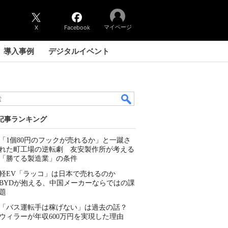
マイページ
X
Facebook
導入事例
デジタルイベント
記事ランキング
「1個80円のフックが売れるか」と一蹴さ
れた町工場の逆転劇 友安製作所が考える
「勝てる製造業」の条件
軽EV「ラッコ」は日本で売れるのか
BYDが抱える、中国メーカーならではの課
題
「バス運転手は稼げない」は過去の話？
ウィラーが年収600万円を実現した理由