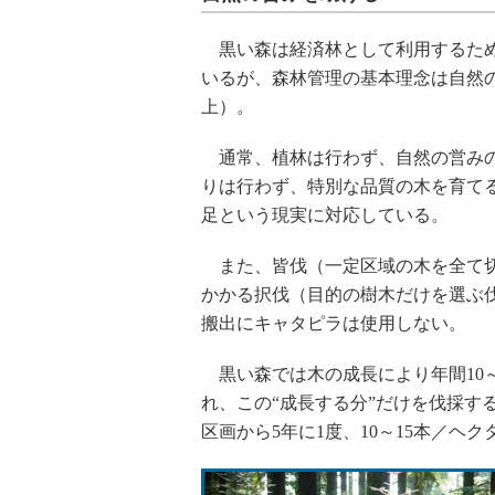
黒い森は経済林として利用するため
いるが、森林管理の基本理念は自然の
上）。
通常、植林は行わず、自然の営みの
りは行わず、特別な品質の木を育て
足という現実に対応している。
また、皆伐（一定区域の木を全て切
かかる択伐（目的の樹木だけを選ぶ
搬出にキャタピラは使用しない。
黒い森では木の成長により年間10～
れ、この“成長する分”だけを伐採す
区画から5年に1度、10～15本／ヘ