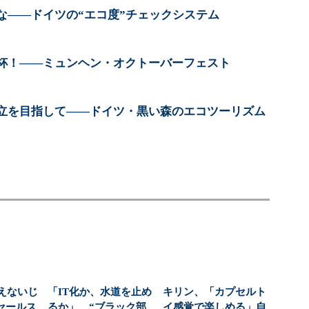
な――ドイツの“エコ度”チェックシステム
杯！――ミュンヘン・オクトーバーフェスト
立を目指して――ドイツ・黒い森のエコツーリズム
えないじ
「IT化か、水道を止め
キリン、「カプセルト
セールス
るか」 “ブラック部
イ感覚で楽しめる」自