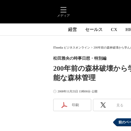
メディア
経営
セールス
CX
H
ITmedia ビジネスオンライン
200年前の森林破壊から学ん
松田雅央の時事日想・特別編
200年前の森林破壊か
能な森林管理
2008年11月25日 15時00分 公開
印刷
見る
前のペ