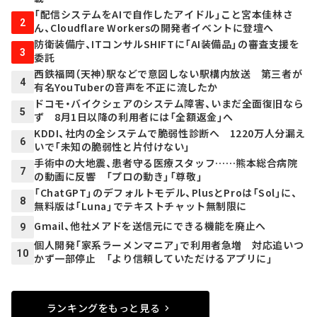
「配信システムをAIで自作したアイドル」こと宮本佳林さ
2
ん、Cloudflare Workersの開発者イベントに登壇へ
防衛装備庁、ITコンサルSHIFTに「AI装備品」の審査支援を
3
委託
西鉄福岡（天神）駅などで意図しない駅構内放送 第三者が
4
有名YouTuberの音声を不正に流したか
ドコモ・バイクシェアのシステム障害、いまだ全面復旧なら
5
ず 8月1日以降の利用者には「全額返金」へ
KDDI、社内の全システムで脆弱性診断へ 1220万人分漏え
6
いで「未知の脆弱性と片付けない」
手術中の大地震、患者守る医療スタッフ……熊本総合病院
7
の動画に反響 「プロの動き」「尊敬」
「ChatGPT」のデフォルトモデル、PlusとProは「Sol」に、
8
無料版は「Luna」でテキストチャット無制限に
Gmail、他社メアドを送信元にできる機能を廃止へ
9
個人開発「家系ラーメンマニア」で利用者急増 対応追いつ
10
かず一部停止 「より信頼していただけるアプリに」
ランキングをもっと見る