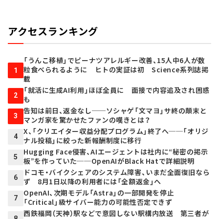
アクセスランキング
「うんこ移植」でピーナツアレルギー改善、15人中6人が数
粒食べられるように ヒトの実証は初 Science系列誌掲
1
載
「就活に生成AI利用」ほぼ全員に 面接で内容追及され困惑
2
も
告知は前日、返金なし──ソシャゲ「文マヨ」サ終の顛末と
3
マンガ家を驚かせたファンの嘆きとは？
X、「クリエイター収益分配プログラム」終了へ──「オリジ
4
ナル投稿」に絞った新報酬制度に移行
Hugging Face侵害、AIエージェントは社内に“秘密の掲示
5
板”を作っていた──OpenAIがBlack Hatで詳細説明
ドコモ・バイクシェアのシステム障害、いまだ全面復旧なら
6
ず 8月1日以降の利用者には「全額返金」へ
OpenAI、次期モデル「Astra」の一部開発を停止
7
「Critical」級サイバー能力の可能性否定できず
西鉄福岡（天神）駅などで意図しない駅構内放送 第三者が
8