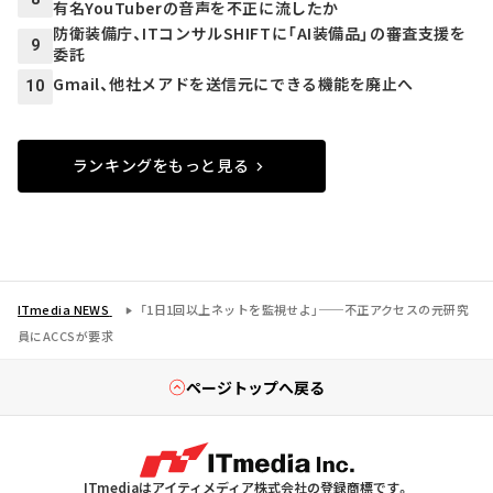
有名YouTuberの音声を不正に流したか
防衛装備庁、ITコンサルSHIFTに「AI装備品」の審査支援を
9
委託
Gmail、他社メアドを送信元にできる機能を廃止へ
10
ランキングをもっと見る
ITmedia NEWS
「1日1回以上ネットを監視せよ」──不正アクセスの元研究
員にACCSが要求
ページトップへ戻る
ITmediaはアイティメディア株式会社の登録商標です。