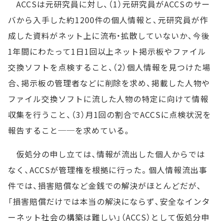
ACCSは元研究員に対し、（1）元研究員がACCSのサー
バから入手した約1200件の個人情報と、元研究員が作
成した資料がネット上に流布・拡散していないか、今後
1年間にわたって1日1回以上ネット掲示板やファイル
交換ソフトを点検すること、（2）個人情報を見つけた場
合、掲示板の管理者などに削除を求め、掲載した人物や
ファイル交換ソフトに流した人物の特定に向けて情報
収集を行うこと、（3）月1回の割合でACCSに点検状況を
報告すること──を求めている。
仮処分の申し立ては、情報が流出した個人からでは
なく、ACCSが管理権を根拠に行った。個人情報流出事
件では、損害賠償など金銭での解決がほとんどだが、
「損害賠償だけでは本当の解決にならず、安全なインタ
ーネット社会の構築は難しい」（ACCS）として仮処分申