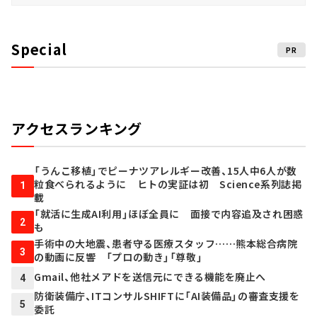
Special
PR
アクセスランキング
「うんこ移植」でピーナツアレルギー改善、15人中6人が数
粒食べられるように ヒトの実証は初 Science系列誌掲
1
載
「就活に生成AI利用」ほぼ全員に 面接で内容追及され困惑
2
も
手術中の大地震、患者守る医療スタッフ……熊本総合病院
3
の動画に反響 「プロの動き」「尊敬」
Gmail、他社メアドを送信元にできる機能を廃止へ
4
防衛装備庁、ITコンサルSHIFTに「AI装備品」の審査支援を
5
委託