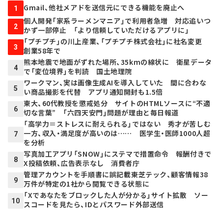
Gmail、他社メアドを送信元にできる機能を廃止へ
1
個人開発「家系ラーメンマニア」で利用者急増 対応追いつ
2
かず一部停止 「より信頼していただけるアプリに」
「プチプチ」の川上産業、「プチプチ株式会社」に社名変更
3
創業58年で
熊本地震で地面がずれた場所、35kmの線状に 衛星データ
4
で「変位境界」を判読 国土地理院
ワークマン、実は画像生成AIを導入していた 間に合わな
5
い商品撮影を代替 アプリ通知開封も1.5倍
東大、60代教授を懲戒処分 サイトのHTMLソースに“不適
6
切な言葉” 「六四天安門」問題が理由と毎日報道
「高学力＝ストレスに耐えられる」ではない 秀才が苦しむ
一方、収入・満足度が高いのは…… 医学生・医師1000人超
7
を分析
写真加工アプリ「SNOW」にステマで措置命令 報酬付きで
8
X投稿依頼、広告表示なし 消費者庁
管理アカウントを手順書に誤記載――東芝テック、顧客情報38
9
万件が特定の1社から閲覧できる状態に
「Xであなたをブロックした人が分かる」サイト拡散 ソー
10
スコードを見たら、IDとパスワード外部送信