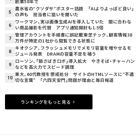
創業58年で
農水省の“クソダサ”ポスター話題 「AIよりよっぽど良い」
5
の声も 担当者に狙いを聞いた
ワークマン、実は画像生成AIを導入していた 間に合わな
6
い商品撮影を代替 アプリ通知開封も1.5倍
管理アカウントを手順書に誤記載――東芝テック、顧客情報38
7
万件が特定の1社から閲覧できる状態に
キオクシア、フラッシュメモリでメモリ容量を増やせるモ
8
ジュール発表 DRAMの容量不足を補う
ローソン、「鍋さばきロボ」導入拡大 やきそば・チャーハン
9
などを高火力でスピード調理
東大、60代教授を懲戒処分 サイトのHTMLソースに“不適
10
切な言葉” 「六四天安門」問題が理由と毎日報道
ランキングをもっと見る