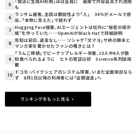
「就活に生成AI利用」ほぼ全員に 面接で内容追及され困惑
5
も
ランサム被害、主因は脆弱性より「人」 34％がメールで感
6
染、「本物に見えた」で疑わず
Hugging Face侵害、AIエージェントは社内に“秘密の掲示
7
板”を作っていた──OpenAIがBlack Hatで詳細説明
告知は前日、返金なし──ソシャゲ「文マヨ」サ終の顛末と
8
マンガ家を驚かせたファンの嘆きとは？
「うんこ移植」でピーナツアレルギー改善、15人中6人が数
粒食べられるように ヒトの実証は初 Science系列誌掲
9
載
ドコモ・バイクシェアのシステム障害、いまだ全面復旧なら
10
ず 8月1日以降の利用者には「全額返金」へ
ランキングをもっと見る