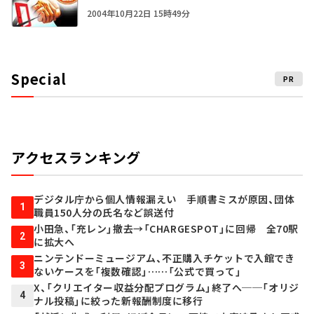
2004年10月22日 15時49分
Special
PR
アクセスランキング
デジタル庁から個人情報漏えい 手順書ミスが原因、団体
1
職員150人分の氏名など誤送付
小田急、「充レン」撤去→「CHARGESPOT」に回帰 全70駅
2
に拡大へ
ニンテンドーミュージアム、不正購入チケットで入館でき
3
ないケースを「複数確認」……「公式で買って」
X、「クリエイター収益分配プログラム」終了へ──「オリジ
4
ナル投稿」に絞った新報酬制度に移行