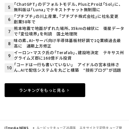
「ChatGPT」のデフォルトモデル、PlusとProは「Sol」に、
5
無料版は「Luna」でテキストチャット無制限に
「プチプチ」の川上産業、「プチプチ株式会社」に社名変更
6
創業58年で
熊本地震で地面がずれた場所、35kmの線状に 衛星データ
7
で「変位境界」を判読 国土地理院
味の素、AI・サーバ向け半導体基板材好調で1Q業績過去最
8
高に 通期上方修正
イーロン・マスク氏の「Terafab」、建設地決定 テキサス州
9
グライムズ郡に168億ドル投資
「コードは一行も書いていない」 アイドルの宮本佳林さ
10
ん、AIで配信システムを丸ごと構築 “技術ブログ”が話題
ランキングをもっと見る
ITmedia NEWS
ルービックキューブ25周年 エキサイトで記念キューブ発