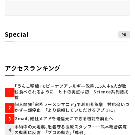
Special
PR
アクセスランキング
「うんこ移植」でピーナツアレルギー改善、15人中6人が数
粒食べられるように ヒトの実証は初 Science系列誌掲
1
載
個人開発「家系ラーメンマニア」で利用者急増 対応追いつ
2
かず一部停止 「より信頼していただけるアプリに」
Gmail、他社メアドを送信元にできる機能を廃止へ
3
手術中の大地震、患者守る医療スタッフ……熊本総合病院
4
の動画に反響 「プロの動き」「尊敬」