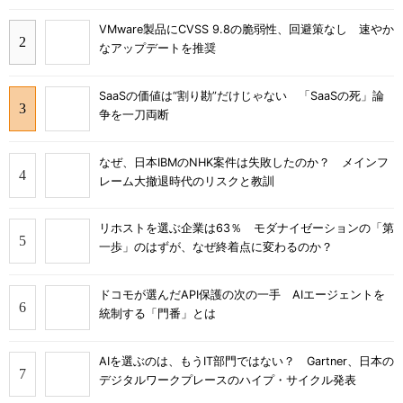
VMware製品にCVSS 9.8の脆弱性、回避策なし 速やか
なアップデートを推奨
SaaSの価値は“割り勘”だけじゃない 「SaaSの死」論
争を一刀両断
なぜ、日本IBMのNHK案件は失敗したのか？ メインフ
レーム大撤退時代のリスクと教訓
リホストを選ぶ企業は63％ モダナイゼーションの「第
一歩」のはずが、なぜ終着点に変わるのか？
ドコモが選んだAPI保護の次の一手 AIエージェントを
統制する「門番」とは
AIを選ぶのは、もうIT部門ではない？ Gartner、日本の
デジタルワークプレースのハイプ・サイクル発表