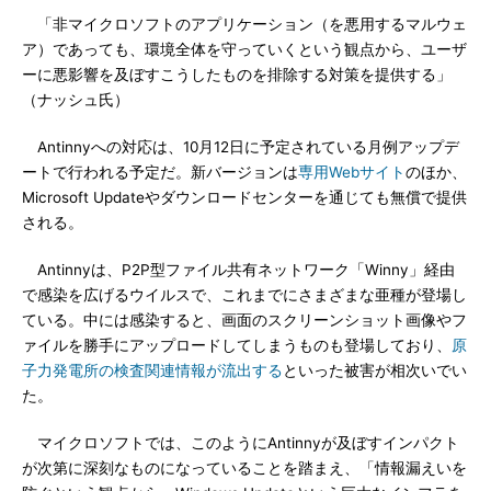
「非マイクロソフトのアプリケーション（を悪用するマルウェ
ア）であっても、環境全体を守っていくという観点から、ユーザ
ーに悪影響を及ぼすこうしたものを排除する対策を提供する」
（ナッシュ氏）
Antinnyへの対応は、10月12日に予定されている月例アップデ
ートで行われる予定だ。新バージョンは
専用Webサイト
のほか、
Microsoft Updateやダウンロードセンターを通じても無償で提供
される。
Antinnyは、P2P型ファイル共有ネットワーク「Winny」経由
で感染を広げるウイルスで、これまでにさまざまな亜種が登場し
ている。中には感染すると、画面のスクリーンショット画像やフ
ァイルを勝手にアップロードしてしまうものも登場しており、
原
子力発電所の検査関連情報が流出する
といった被害が相次いでい
た。
マイクロソフトでは、このようにAntinnyが及ぼすインパクト
が次第に深刻なものになっていることを踏まえ、「情報漏えいを