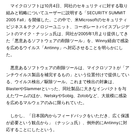
マイクロソフトは10月4日、同社のセキュリティに対する取り
組みと戦略についてユーザーに説明する「SECURITY SUMMIT
2005 Fall」を開催した。この中で、米Microsoftのセキュリティ
ビジネス＆テクノロジーユニット、コーポレートバイスプレジデ
ントのマイク・ナッシュ氏は、同社が2005年1月より提供してき
た「悪意あるソフトウェアの削除ツール」を、Winny経由で感染
を広めるウイルス「Antinny」へ対応させることを明らかにし
た。
悪意あるソフトウェアの削除ツールは、マイクロソフトが「ア
ンチウイルス製品を補完するもの」という位置付けで提供してい
る、ウイルス検出／駆除ツール。これまで検出の対象は、
BlasterやSlammerといった、同社製品に大きなインパクトを与
えたワームのほか、NetskyやSobig、Zotobなど、大規模に感染
を広めるマルウェアのみに限られていた。
しかし、「日本国内からフィードバックをいただき、広く保護
が必要という観点から」（ナッシュ氏）、例外的にAntinnyに対
応することにしたという。