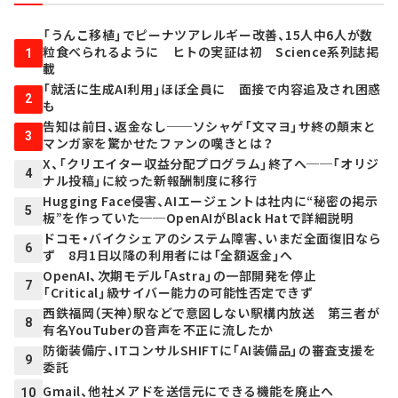
「うんこ移植」でピーナツアレルギー改善、15人中6人が数
粒食べられるように ヒトの実証は初 Science系列誌掲
1
載
「就活に生成AI利用」ほぼ全員に 面接で内容追及され困惑
2
も
告知は前日、返金なし──ソシャゲ「文マヨ」サ終の顛末と
3
マンガ家を驚かせたファンの嘆きとは？
X、「クリエイター収益分配プログラム」終了へ──「オリジ
4
ナル投稿」に絞った新報酬制度に移行
Hugging Face侵害、AIエージェントは社内に“秘密の掲示
5
板”を作っていた──OpenAIがBlack Hatで詳細説明
ドコモ・バイクシェアのシステム障害、いまだ全面復旧なら
6
ず 8月1日以降の利用者には「全額返金」へ
OpenAI、次期モデル「Astra」の一部開発を停止
7
「Critical」級サイバー能力の可能性否定できず
西鉄福岡（天神）駅などで意図しない駅構内放送 第三者が
8
有名YouTuberの音声を不正に流したか
防衛装備庁、ITコンサルSHIFTに「AI装備品」の審査支援を
9
委託
Gmail、他社メアドを送信元にできる機能を廃止へ
10