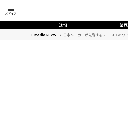
メディア
速報
業界
ITmedia NEWS
日本メーカーが先導するノートPCのワイ