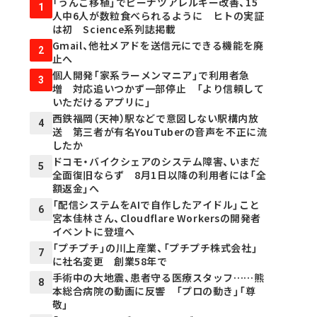
「うんこ移植」でピーナツアレルギー改善、15
1
人中6人が数粒食べられるように ヒトの実証
は初 Science系列誌掲載
Gmail、他社メアドを送信元にできる機能を廃
2
止へ
個人開発「家系ラーメンマニア」で利用者急
3
増 対応追いつかず一部停止 「より信頼して
いただけるアプリに」
西鉄福岡（天神）駅などで意図しない駅構内放
4
送 第三者が有名YouTuberの音声を不正に流
したか
ドコモ・バイクシェアのシステム障害、いまだ
5
全面復旧ならず 8月1日以降の利用者には「全
額返金」へ
「配信システムをAIで自作したアイドル」こと
6
宮本佳林さん、Cloudflare Workersの開発者
イベントに登壇へ
「プチプチ」の川上産業、「プチプチ株式会社」
7
に社名変更 創業58年で
手術中の大地震、患者守る医療スタッフ……熊
8
本総合病院の動画に反響 「プロの動き」「尊
敬」