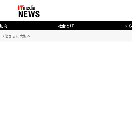
動向
社会とIT
く
ド化――さらに大型へ