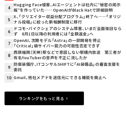
Hugging Face侵害、AIエージェントは社内に“秘密の掲示
4
板”を作っていた──OpenAIがBlack Hatで詳細説明
X、「クリエイター収益分配プログラム」終了へ──「オリジ
5
ナル投稿」に絞った新報酬制度に移行
ドコモ・バイクシェアのシステム障害、いまだ全面復旧なら
6
ず 8月1日以降の利用者には「全額返金」へ
OpenAI、次期モデル「Astra」の一部開発を停止
7
「Critical」級サイバー能力の可能性否定できず
西鉄福岡（天神）駅などで意図しない駅構内放送 第三者が
8
有名YouTuberの音声を不正に流したか
防衛装備庁、ITコンサルSHIFTに「AI装備品」の審査支援を
9
委託
Gmail、他社メアドを送信元にできる機能を廃止へ
10
ランキングをもっと見る