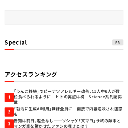
Special
PR
アクセスランキング
「うんこ移植」でピーナツアレルギー改善、15人中6人が数
粒食べられるように ヒトの実証は初 Science系列誌掲
1
載
「就活に生成AI利用」ほぼ全員に 面接で内容追及され困惑
2
も
告知は前日、返金なし──ソシャゲ「文マヨ」サ終の顛末と
3
マンガ家を驚かせたファンの嘆きとは？