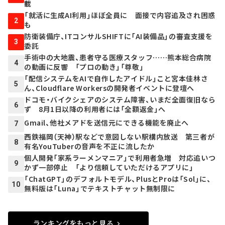
載
「就活に生成AI利用」ほぼ全員に 面接で内容追及され困惑
2
も
防衛装備庁、ITコンサルSHIFTに「AI装備品」の審査支援を
3
委託
手術中の大地震、患者守る医療スタッフ……熊本総合病院
4
の動画に反響 「プロの動き」「尊敬」
「配信システムをAIで自作したアイドル」こと宮本佳林さ
5
ん、Cloudflare Workersの開発者イベントに登壇へ
ドコモ・バイクシェアのシステム障害、いまだ全面復旧なら
6
ず 8月1日以降の利用者には「全額返金」へ
Gmail、他社メアドを送信元にできる機能を廃止へ
7
西鉄福岡（天神）駅などで意図しない駅構内放送 第三者が
8
有名YouTuberの音声を不正に流したか
個人開発「家系ラーメンマニア」で利用者急増 対応追いつ
9
かず一部停止 「より信頼していただけるアプリに」
「ChatGPT」のデフォルトモデル、PlusとProは「Sol」に、
10
無料版は「Luna」でテキストチャット無制限に
ランキングをもっと見る