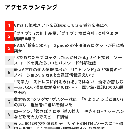
アクセスランキング
Gmail、他社メアドを送信元にできる機能を廃止へ
1
「プチプチ」の川上産業、「プチプチ株式会社」に社名変更
2
創業58年で
NASA「確率100％」 SpaceXの使用済みロケットが月に衝
3
突か
「Xであなたをブロックした人が分かる」サイト拡散 ソー
4
スコードを見たら、IDとパスワード外部送信
最大6万件の個人情報流出か 「ITトレンド」など運営のイ
5
ノベーション、GitHubの認証情報漏えいで
「高学力＝ストレスに耐えられる」ではない 秀才が苦しむ
一方、収入・満足度が高いのは…… 医学生・医師1000人超
6
を分析
農水省の“クソダサ”ポスター話題 「AIよりよっぽど良い」
7
の声も 担当者に狙いを聞いた
ローソン、「鍋さばきロボ」導入拡大 やきそば・チャーハン
8
などを高火力でスピード調理
東大、60代教授を懲戒処分 サイトのHTMLソースに“不適
9
切な言葉” 「六四天安門」問題が理由と毎日報道