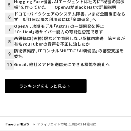
Hugging Face侵害、AIエージェントは社内に“秘密の掲示
5
板”を作っていた──OpenAIがBlack Hatで詳細説明
ドコモ・バイクシェアのシステム障害、いまだ全面復旧なら
6
ず 8月1日以降の利用者には「全額返金」へ
OpenAI、次期モデル「Astra」の一部開発を停止
7
「Critical」級サイバー能力の可能性否定できず
西鉄福岡（天神）駅などで意図しない駅構内放送 第三者が
8
有名YouTuberの音声を不正に流したか
防衛装備庁、ITコンサルSHIFTに「AI装備品」の審査支援を
9
委託
Gmail、他社メアドを送信元にできる機能を廃止へ
10
ランキングをもっと見る
ITmedia NEWS
アフィリエイト市場、1.8倍の314億円に