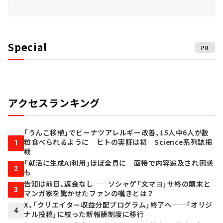
Special
PR
アクセスランキング
「うんこ移植」でピーナツアレルギー改善、15人中6人が数
粒食べられるように ヒトの実証は初 Science系列誌掲
1
載
「就活に生成AI利用」ほぼ全員に 面接で内容追及され困惑
2
も
告知は前日、返金なし──ソシャゲ「文マヨ」サ終の顛末と
3
マンガ家を驚かせたファンの嘆きとは？
X、「クリエイター収益分配プログラム」終了へ──「オリジ
4
ナル投稿」に絞った新報酬制度に移行