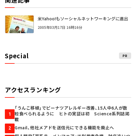
米Yahoo!もソーシャルネットワーキングに進出
2005年03月17日 16時16分
Special
PR
アクセスランキング
「うんこ移植」でピーナツアレルギー改善、15人中6人が数
粒食べられるように ヒトの実証は初 Science系列誌掲
1
載
Gmail、他社メアドを送信元にできる機能を廃止へ
2
個人開発「家系ラーメンマニア」で利用者急増 対応追いつ