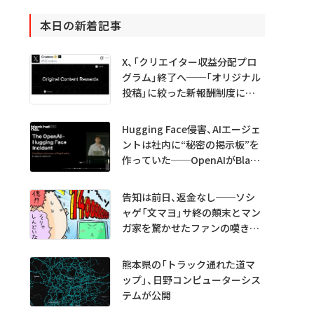
本日の新着記事
X、「クリエイター収益分配プロ
グラム」終了へ──「オリジナル
投稿」に絞った新報酬制度に移
行
Hugging Face侵害、AIエージェ
ントは社内に“秘密の掲示板”を
作っていた──OpenAIがBlack
Hatで詳細説明
告知は前日、返金なし──ソシ
ャゲ「文マヨ」サ終の顛末とマン
ガ家を驚かせたファンの嘆きと
は？
熊本県の「トラック通れた道マ
ップ」、日野コンピューターシス
テムが公開