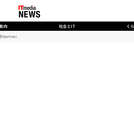
動向
社会とIT
く
artner