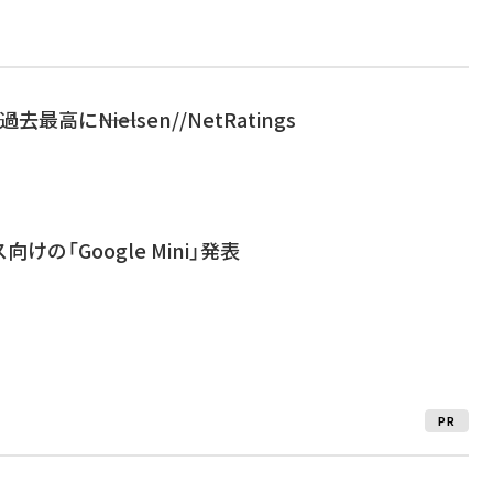
高に――Nielsen//NetRatings
の「Google Mini」発表
PR