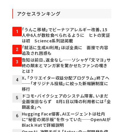
アクセスランキング
「うんこ移植」でピーナツアレルギー改善、15
1
人中6人が数粒食べられるように ヒトの実証
は初 Science系列誌掲載
「就活に生成AI利用」ほぼ全員に 面接で内容
2
追及され困惑も
告知は前日、返金なし──ソシャゲ「文マヨ」サ
3
終の顛末とマンガ家を驚かせたファンの嘆き
とは？
X、「クリエイター収益分配プログラム」終了へ
4
──「オリジナル投稿」に絞った新報酬制度に
移行
ドコモ・バイクシェアのシステム障害、いまだ
5
全面復旧ならず 8月1日以降の利用者には「全
額返金」へ
Hugging Face侵害、AIエージェントは社内
6
に“秘密の掲示板”を作っていた──OpenAIが
Black Hatで詳細説明
OpenAI、次期モデル「Astra」の一部開発を停