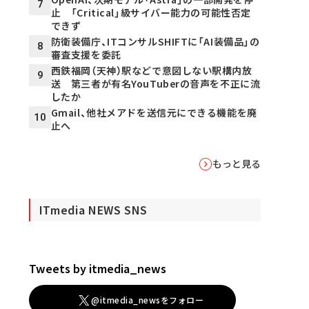
7
止 「Critical」級サイバー能力の可能性否定
できず
防衛装備庁、ITコンサルSHIFTに「AI装備品」の
8
審査支援を委託
西鉄福岡（天神）駅などで意図しない駅構内放
9
送 第三者が有名YouTuberの音声を不正に流
したか
Gmail、他社メアドを送信元にできる機能を廃
10
止へ
もっと見る
ITmedia NEWS SNS
Tweets by itmedia_news
@itmedia_newsをフォロー