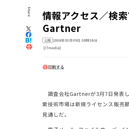
Share
情報アクセス／検索
――Gartner
2006年03月09日 08時36分
公開
[ITmedia]
印刷する
調査会社Gartnerが3月7日発
索技術市場は新規ライセンス販売額が
見通しだ。