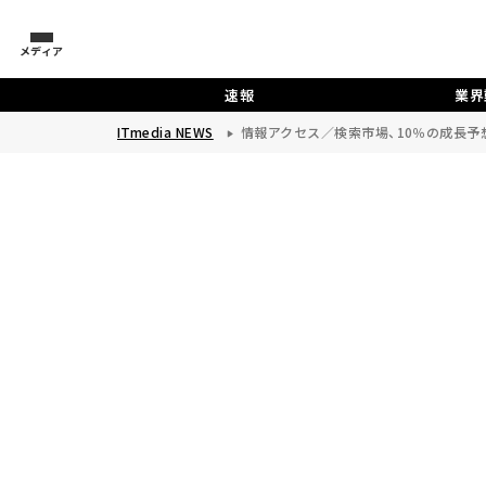
メディア
速報
業界
ITmedia NEWS
情報アクセス／検索市場、10％の成長予想――G