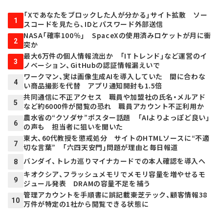
「Xであなたをブロックした人が分かる」サイト拡散 ソー
1
スコードを見たら、IDとパスワード外部送信
NASA「確率100％」 SpaceXの使用済みロケットが月に衝
2
突か
最大6万件の個人情報流出か 「ITトレンド」など運営のイ
3
ノベーション、GitHubの認証情報漏えいで
ワークマン、実は画像生成AIを導入していた 間に合わな
4
い商品撮影を代替 アプリ通知開封も1.5倍
共同通信に不正アクセス 職員や加盟社の氏名・メルアド
5
など約6000件が閲覧の恐れ 職員アカウント不正利用か
農水省の“クソダサ”ポスター話題 「AIよりよっぽど良い」
6
の声も 担当者に狙いを聞いた
東大、60代教授を懲戒処分 サイトのHTMLソースに“不適
7
切な言葉” 「六四天安門」問題が理由と毎日報道
バンダイ、トレカ巡りマイナカードでの本人確認を導入へ
8
キオクシア、フラッシュメモリでメモリ容量を増やせるモ
9
ジュール発表 DRAMの容量不足を補う
管理アカウントを手順書に誤記載――東芝テック、顧客情報38
10
万件が特定の1社から閲覧できる状態に