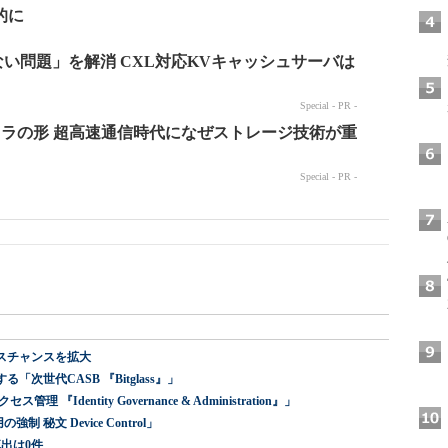
的に
スチャンスを拡大
世代CASB 『Bitglass』」
dentity Governance & Administration』」
 秘文 Device Control」
出は0件