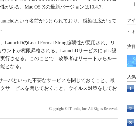
［
る。Mac OS Xの最新バージョンは10.4.7。
t.Launchdという名前がつけられており、感染は広がって
アイ
る。
キ
、LaunchDのLocal Format String脆弱性が悪用され、リ
注目
ウントが権限昇格される。LaunchDサービスに.plist設
を実行させる。このことで、攻撃者はリモートからルー
可能となる。
人気
ーバ、Webサーバといった不要なサービスを閉じておくこと、最
ークサービスを閉じておくこと、ウイルス対策をしてお
Copyright © ITmedia, Inc. All Rights Reserved.