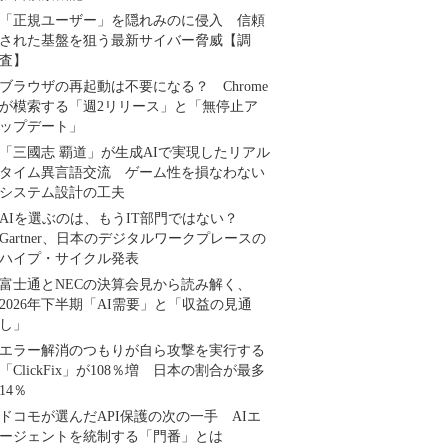
「正規ユーザー」を隠れみのに侵入 信頼
された基盤を狙う最新サイバー脅威【調
査】
ブラウザの再起動は不要になる？ Chrome
が模索する「週2リリース」と「無停止ア
ップデート」
「三國志 覇道」が生成AIで実現したリアル
タイム異言語交流 ゲーム性を損なわない
システム設計の工夫
AIを選ぶのは、もうIT部門ではない？
Gartner、日本のデジタルワークプレースの
ハイプ・サイクル発表
富士通とNECの決算会見から読み解く、
2026年下半期「AI需要」と「収益の見通
し」
エラー解消のつもりが自ら攻撃を実行する
「ClickFix」が108％増 日本の割合が最多
14％
ドコモが選んだAPI保護の次の一手 AIエ
ージェントを統制する「門番」とは