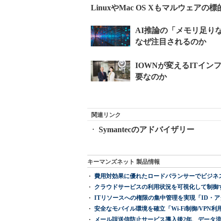
LinuxやMac OS Xもマルウェアの標
関連リンク
Symantecのアドバイザリー
キーマンズネット 製品情報
費用対効果に優れたロードバランサーでビジネ
クラウドサービスの利用状況を可視化して制御する「次
ITリソースへの権限の集中管理を実現「ID・アクセス管理 『I
安全なモバイル環境を確立「Wi-Fi制御/VPN利用の強制
メール誤送信防止サービス導入後2年、データ流