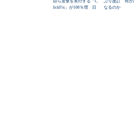
自ら攻撃を実行する「C
ぶり改訂 何が
lickFix」が108％増 日
なるのか
本の割...