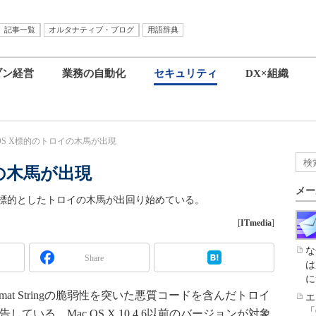
記事一覧
オルタナティブ・ブログ
用語辞典
ブン経営
業務の自動化
セキュリティ
DX×組織
 OS X標的のトロイの木馬が出現
イの木馬が出現
メー
4.6以前を標的としたトロイの木馬が出回り始めている。
[
ITmedia
]
な
Share
は
に
cal Format Stringの脆弱性を突いた悪質コードを含んだトロイ
エ
「
告している。Mac OS X 10.4.6以前のバージョンが対象