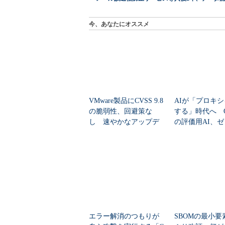
今、あなたにオススメ
VMware製品にCVSS 9.8
AIが「プロキ
の脆弱性、回避策な
する」時代へ Op
し 速やかなアップデ
の評価用AI、
ートを推...
脆弱性を自...
エラー解消のつもりが
SBOMの最小要