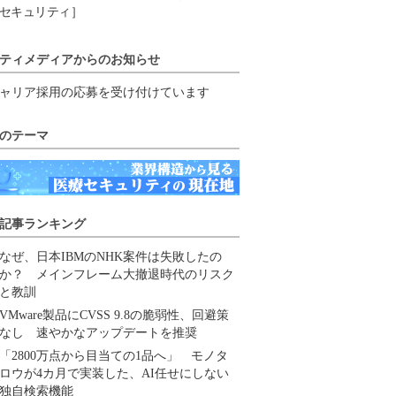
セキュリティ］
ティメディアからのお知らせ
ャリア採用の応募を受け付けています
のテーマ
記事ランキング
なぜ、日本IBMのNHK案件は失敗したの
か？ メインフレーム大撤退時代のリスク
と教訓
VMware製品にCVSS 9.8の脆弱性、回避策
なし 速やかなアップデートを推奨
「2800万点から目当ての1品へ」 モノタ
ロウが4カ月で実装した、AI任せにしない
独自検索機能