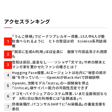
アクセスランキング
「うんこ移植」でピーナツアレルギー改善、15人中6人が数
粒食べられるように ヒトの実証は初 Science系列誌掲
1
載
「就活に生成AI利用」ほぼ全員に 面接で内容追及され困惑
2
も
告知は前日、返金なし──ソシャゲ「文マヨ」サ終の顛末と
3
マンガ家を驚かせたファンの嘆きとは？
Hugging Face侵害、AIエージェントは社内に“秘密の掲示
4
板”を作っていた──OpenAIがBlack Hatで詳細説明
OpenAI、次期モデル「Astra」の一部開発を停止
5
「Critical」級サイバー能力の可能性否定できず
ドコモ・バイクシェアのシステム障害、いまだ全面復旧なら
6
ず 8月1日以降の利用者には「全額返金」へ
防衛装備庁、ITコンサルSHIFTに「AI装備品」の審査支援を
7
委託