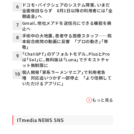
ドコモ・バイクシェアのシステム障害、いまだ
6
全面復旧ならず 8月1日以降の利用者には「全
額返金」へ
Gmail、他社メアドを送信元にできる機能を廃
7
止へ
手術中の大地震、患者守る医療スタッフ……熊
8
本総合病院の動画に反響 「プロの動き」「尊
敬」
「ChatGPT」のデフォルトモデル、PlusとPro
9
は「Sol」に、無料版は「Luna」でテキストチャ
ット無制限に
個人開発「家系ラーメンマニア」で利用者急
10
増 対応追いつかず一部停止 「より信頼して
いただけるアプリに」
もっと見る
ITmedia NEWS SNS