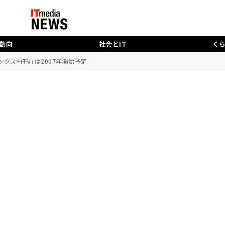
動向
社会とIT
く
クス――「iTV」は2007年開始予定