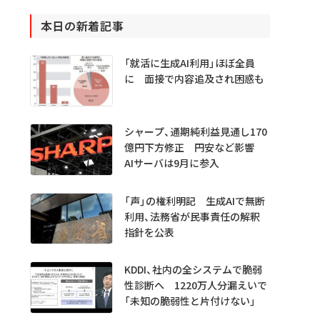
本日の新着記事
「就活に生成AI利用」ほぼ全員
に 面接で内容追及され困惑も
シャープ、通期純利益見通し170
億円下方修正 円安など影響
AIサーバは9月に参入
「声」の権利明記 生成AIで無断
利用、法務省が民事責任の解釈
指針を公表
KDDI、社内の全システムで脆弱
性診断へ 1220万人分漏えいで
「未知の脆弱性と片付けない」