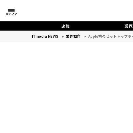
メディア
速報
業界
ITmedia NEWS
業界動向
Apple初のセットトップボッ