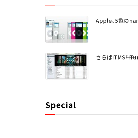
Apple、5色のna
さらばiTMS――「i
Special