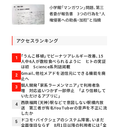
小学館「マンガワン」問題、第三
者委が報告書 3つの行為を“人
権侵害への助長・加担”と指摘
アクセスランキング
「うんこ移植」でピーナツアレルギー改善、15
1
人中6人が数粒食べられるように ヒトの実証
は初 Science系列誌掲載
Gmail、他社メアドを送信元にできる機能を廃
2
止へ
個人開発「家系ラーメンマニア」で利用者急
3
増 対応追いつかず一部停止 「より信頼して
いただけるアプリに」
西鉄福岡（天神）駅などで意図しない駅構内放
4
送 第三者が有名YouTuberの音声を不正に流
したか
ドコモ・バイクシェアのシステム障害、いまだ
5
全面復旧ならず 8月1日以降の利用者には「全