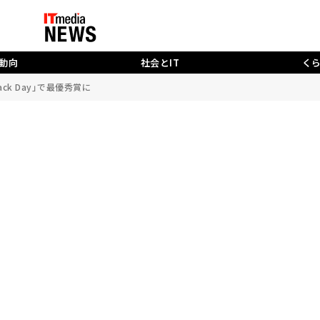
動向
社会とIT
く
ck Day」で最優秀賞に