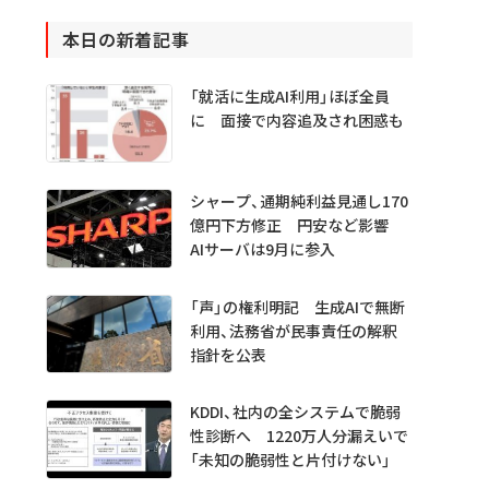
本日の新着記事
「就活に生成AI利用」ほぼ全員
に 面接で内容追及され困惑も
シャープ、通期純利益見通し170
億円下方修正 円安など影響
AIサーバは9月に参入
「声」の権利明記 生成AIで無断
利用、法務省が民事責任の解釈
指針を公表
KDDI、社内の全システムで脆弱
性診断へ 1220万人分漏えいで
「未知の脆弱性と片付けない」