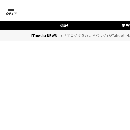
メディア
速報
業界
ITmedia NEWS
「ブログするハンドバッグ」がYahoo!「Ha