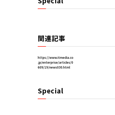
Special
関連記事
https://www.itmedia.co
.jp/enterprise/articles/0
609/19/news030.html
Special