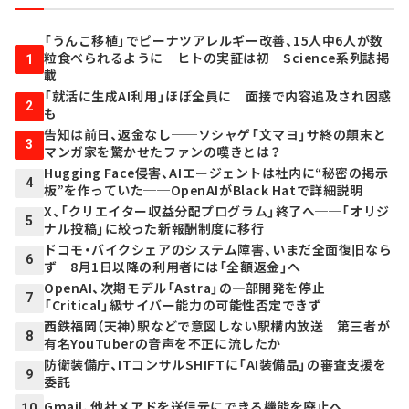
「うんこ移植」でピーナツアレルギー改善、15人中6人が数
粒食べられるように ヒトの実証は初 Science系列誌掲
1
載
「就活に生成AI利用」ほぼ全員に 面接で内容追及され困惑
2
も
告知は前日、返金なし──ソシャゲ「文マヨ」サ終の顛末と
3
マンガ家を驚かせたファンの嘆きとは？
Hugging Face侵害、AIエージェントは社内に“秘密の掲示
4
板”を作っていた──OpenAIがBlack Hatで詳細説明
X、「クリエイター収益分配プログラム」終了へ──「オリジ
5
ナル投稿」に絞った新報酬制度に移行
ドコモ・バイクシェアのシステム障害、いまだ全面復旧なら
6
ず 8月1日以降の利用者には「全額返金」へ
OpenAI、次期モデル「Astra」の一部開発を停止
7
「Critical」級サイバー能力の可能性否定できず
西鉄福岡（天神）駅などで意図しない駅構内放送 第三者が
8
有名YouTuberの音声を不正に流したか
防衛装備庁、ITコンサルSHIFTに「AI装備品」の審査支援を
9
委託
Gmail、他社メアドを送信元にできる機能を廃止へ
10