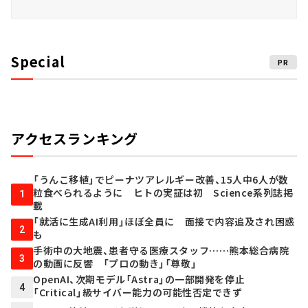
Special
PR
アクセスランキング
「うんこ移植」でピーナツアレルギー改善、15人中6人が数
粒食べられるように ヒトの実証は初 Science系列誌掲
1
載
「就活に生成AI利用」ほぼ全員に 面接で内容追及され困惑
2
も
手術中の大地震、患者守る医療スタッフ……熊本総合病院
3
の動画に反響 「プロの動き」「尊敬」
OpenAI、次期モデル「Astra」の一部開発を停止
4
「Critical」級サイバー能力の可能性否定できず