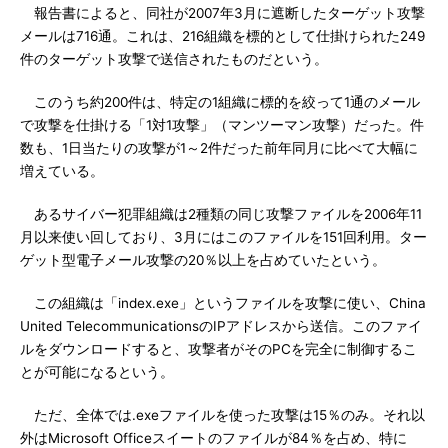
報告書によると、同社が2007年3月に遮断したターゲット攻撃
メールは716通。これは、216組織を標的として仕掛けられた249
件のターゲット攻撃で送信されたものだという。
このうち約200件は、特定の1組織に標的を絞って1通のメール
で攻撃を仕掛ける「1対1攻撃」（マンツーマン攻撃）だった。件
数も、1日当たりの攻撃が1～2件だった前年同月に比べて大幅に
増えている。
あるサイバー犯罪組織は2種類の同じ攻撃ファイルを2006年11
月以来使い回しており、3月にはこのファイルを151回利用。ター
ゲット型電子メール攻撃の20％以上を占めていたという。
この組織は「index.exe」というファイルを攻撃に使い、China
United TelecommunicationsのIPアドレスから送信。このファイ
ルをダウンロードすると、攻撃者がそのPCを完全に制御するこ
とが可能になるという。
ただ、全体では.exeファイルを使った攻撃は15％のみ。それ以
外はMicrosoft Officeスイートのファイルが84％を占め、特に