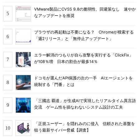
VMware製品にCVSS 9.8の脆弱性、回避策なし 速やか
なアップデートを推奨
ブラウザの再起動は不要になる？ Chromeが模索する
「週2リリース」と「無停止アップデート」
エラー解消のつもりが自ら攻撃を実行する「ClickFix」
が108％増 日本の割合が最多14％
ドコモが選んだAPI保護の次の一手 AIエージェントを
統制する「門番」とは
「三國志 覇道」が生成AIで実現したリアルタイム異言語
交流 ゲーム性を損なわないシステム設計の工夫
「正規ユーザー」を隠れみのに侵入 信頼された基盤を
狙う最新サイバー脅威【調査】