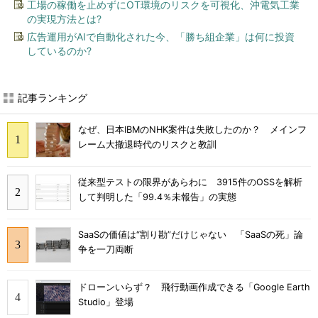
工場の稼働を止めずにOT環境のリスクを可視化、沖電気工業
の実現方法とは?
広告運用がAIで自動化された今、「勝ち組企業」は何に投資
しているのか?
記事ランキング
なぜ、日本IBMのNHK案件は失敗したのか？ メインフ
レーム大撤退時代のリスクと教訓
従来型テストの限界があらわに 3915件のOSSを解析
して判明した「99.4％未報告」の実態
SaaSの価値は“割り勘”だけじゃない 「SaaSの死」論
争を一刀両断
ドローンいらず？ 飛行動画作成できる「Google Earth
Studio」登場