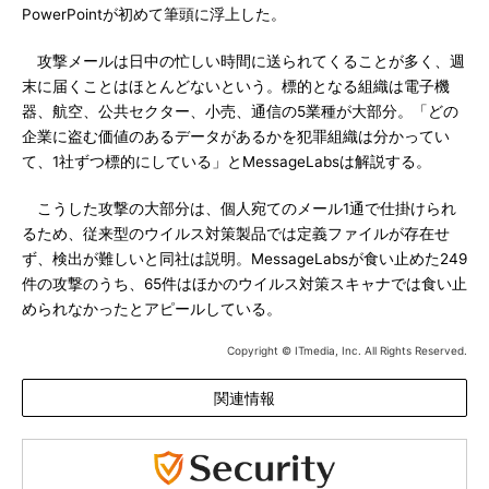
PowerPointが初めて筆頭に浮上した。
攻撃メールは日中の忙しい時間に送られてくることが多く、週
末に届くことはほとんどないという。標的となる組織は電子機
器、航空、公共セクター、小売、通信の5業種が大部分。「どの
企業に盗む価値のあるデータがあるかを犯罪組織は分かってい
て、1社ずつ標的にしている」とMessageLabsは解説する。
こうした攻撃の大部分は、個人宛てのメール1通で仕掛けられ
るため、従来型のウイルス対策製品では定義ファイルが存在せ
ず、検出が難しいと同社は説明。MessageLabsが食い止めた249
件の攻撃のうち、65件はほかのウイルス対策スキャナでは食い止
められなかったとアピールしている。
Copyright © ITmedia, Inc. All Rights Reserved.
関連情報