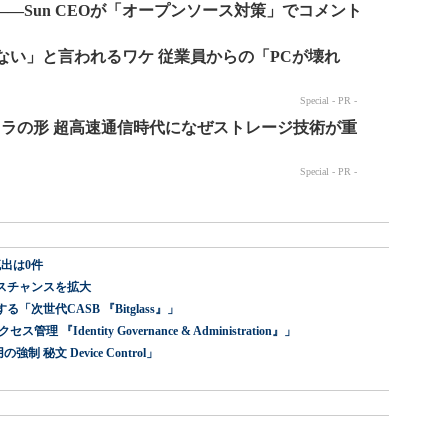
―Sun CEOが「オープンソース対策」でコメント
出は0件
スチャンスを拡大
世代CASB 『Bitglass』」
dentity Governance & Administration』」
 秘文 Device Control」