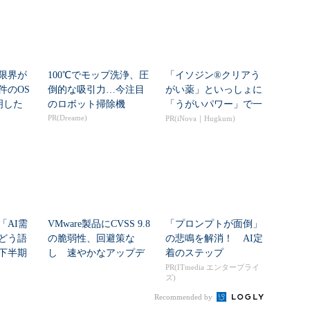
限界が
100℃でモップ洗浄、圧
「イソジン®クリアう
件のOS
倒的な吸引力…今注目
がい薬」といっしょに
明した
のロボット掃除機
「うがいパワー」で一
PR(Dreame)
年中！ 健やか
PR(iNova｜Hugkum)
「AI需
VMware製品にCVSS 9.8
「プロンプトが面倒」
どう語
の脆弱性、回避策な
の悲鳴を解消！ AI定
年下半期
し 速やかなアップデ
着のステップ
ートを推...
PR(ITmedia エンタープライ
ズ)
Recommended by