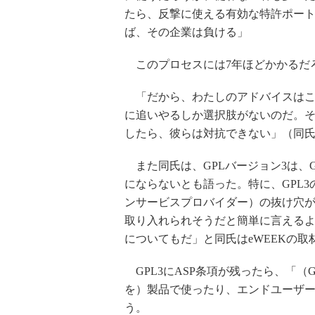
たら、反撃に使える有効な特許ポー
ば、その企業は負ける」
このプロセスには7年ほどかかるだ
「だから、わたしのアドバイスはこうだ。
に追いやるしか選択肢がないのだ。
したら、彼らは対抗できない」（同
また同氏は、GPLバージョン3は、G
にならないとも語った。特に、GPL3
ンサービスプロバイダー）の抜け穴が
取り入れられそうだと簡単に言える
についてもだ」と同氏はeWEEKの取
GPL3にASP条項が残ったら、「（
を）製品で使ったり、エンドユーザ
う。