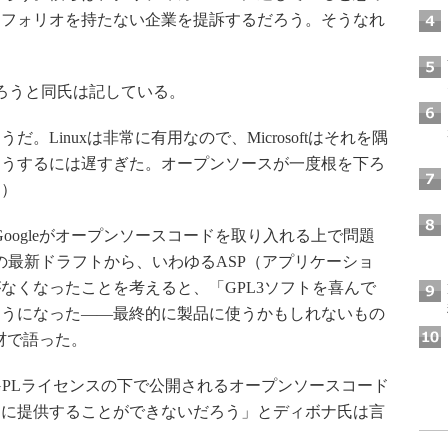
トフォリオを持たない企業を提訴するだろう。そうなれ
ろうと同氏は記している。
Linuxは非常に有用なので、Microsoftはそれを隅
そうするには遅すぎた。オープンソースが一度根を下ろ
氏）
oogleがオープンソースコードを取り入れる上で問題
の最新ドラフトから、いわゆるASP（アプリケーショ
なくなったことを考えると、「GPL3ソフトを喜んで
ようになった――最終的に製品に使うかもしれないもの
材で語った。
GPLライセンスの下で公開されるオープンソースコード
ーに提供することができないだろう」とディボナ氏は言