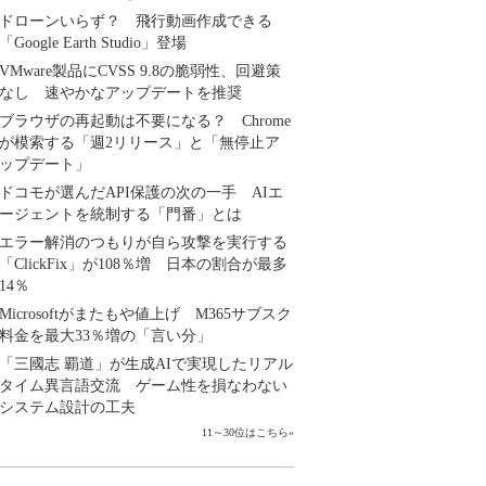
ドローンいらず？ 飛行動画作成できる
「Google Earth Studio」登場
VMware製品にCVSS 9.8の脆弱性、回避策
なし 速やかなアップデートを推奨
ブラウザの再起動は不要になる？ Chrome
が模索する「週2リリース」と「無停止ア
ップデート」
ドコモが選んだAPI保護の次の一手 AIエ
ージェントを統制する「門番」とは
エラー解消のつもりが自ら攻撃を実行する
「ClickFix」が108％増 日本の割合が最多
14％
Microsoftがまたもや値上げ M365サブスク
料金を最大33％増の「言い分」
「三國志 覇道」が生成AIで実現したリアル
タイム異言語交流 ゲーム性を損なわない
システム設計の工夫
11～30位はこちら
»