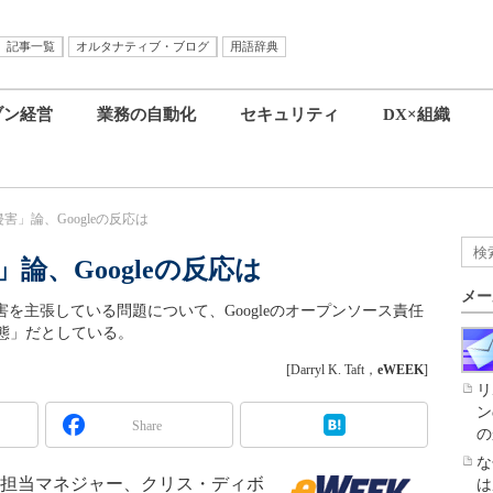
記事一覧
オルタナティブ・ブログ
用語辞典
ブン経営
業務の自動化
セキュリティ
DX×組織
害」論、Googleの反応は
」論、Googleの反応は
メー
許侵害を主張している問題について、Googleのオープンソース責任
態」だとしている。
[Darryl K. Taft，
eWEEK
]
リ
ン
Share
の
な
ム担当マネジャー、クリス・ディボ
は