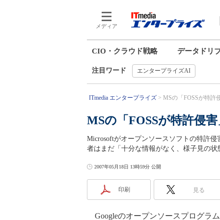
メディア
CIO・クラウド戦略
データドリ
注目ワード
エンタープライズAI
ITmedia エンタープライズ
MSの「FOSSが特許侵
MSの「FOSSが特許侵害
Microsoftがオープンソースソフトの特
者はまだ「十分な情報がなく、様子見の状
2007年05月18日 13時59分 公開
印刷
見る
Googleのオープンソースプログラ