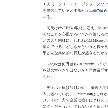
ナ氏は、フリー・オープンソースソフト（FO
を侵害しているとする
Microsoftの
いる。
同氏はeWEEKの取材に応え、Micr
んなことを心配するべきかを論じる
どの人と同様に、われわれはMicros
望んでいる。どちらかというと様子
果どんな具体的な行動が起きるのか
Googleは何万台ものLinuxサーバで
を懸念すべきではないかと再度質問
えた。
ディボナ氏は5月14日に、最近の問
うに述べていた。「Microsoftは
け、その一方で企業に強引にクロス
に従うだろうが、従わない者も多い