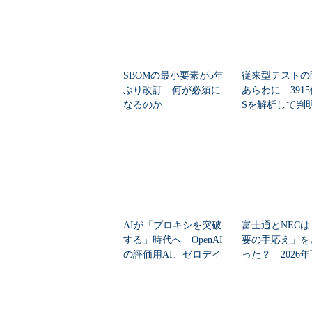
SBOMの最小要素が5年
従来型テストの
ぶり改訂 何が必須に
あらわに 3915
なるのか
Sを解析して判
「99.4％未...
AIが「プロキシを突破
富士通とNECは
する」時代へ OpenAI
要の手応え」を
の評価用AI、ゼロデイ
った？ 2026
脆弱性を自...
の見通しを考...