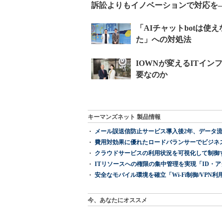
訴訟よりもイノベーションで対応を―
キーマンズネット 製品情報
メール誤送信防止サービス導入後2年、データ流
費用対効果に優れたロードバランサーでビジネ
クラウドサービスの利用状況を可視化して制御する「次
ITリソースへの権限の集中管理を実現「ID・アクセス管理 『I
安全なモバイル環境を確立「Wi-Fi制御/VPN利用の強制
今、あなたにオススメ