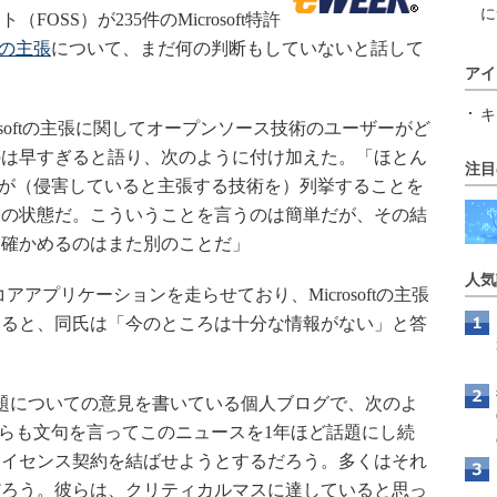
に
SS）が235件のMicrosoft特許
最近の主張
について、まだ何の判断もしていないと話して
アイ
キ
osoftの主張に関してオープンソース技術のユーザーがど
のは早すぎると語り、次のように付け加えた。「ほとん
注目
oftが（侵害していると主張する技術を）列挙することを
見の状態だ。こういうことを言うのは簡単だが、その結
を確かめるのはまた別のことだ」
人気
コアアプリケーションを走らせており、Microsoftの主張
すると、同氏は「今のところは十分な情報がない」と答
題についての意見を書いている個人ブログで、次のよ
これからも文句を言ってこのニュースを1年ほど話題にし続
ライセンス契約を結ばせようとするだろう。多くはそれ
だろう。彼らは、クリティカルマスに達していると思っ