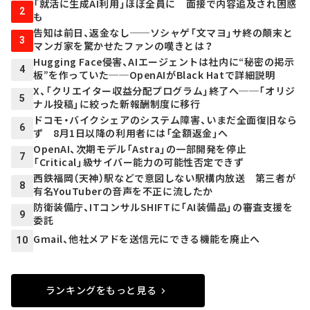
「就活に生成AI利用」ほぼ全員に 面接で内容追及され困惑
2
も
告知は前日、返金なし──ソシャゲ「文マヨ」サ終の顛末と
3
マンガ家を驚かせたファンの嘆きとは？
Hugging Face侵害、AIエージェントは社内に“秘密の掲示
4
板”を作っていた──OpenAIがBlack Hatで詳細説明
X、「クリエイター収益分配プログラム」終了へ──「オリジ
5
ナル投稿」に絞った新報酬制度に移行
ドコモ・バイクシェアのシステム障害、いまだ全面復旧なら
6
ず 8月1日以降の利用者には「全額返金」へ
OpenAI、次期モデル「Astra」の一部開発を停止
7
「Critical」級サイバー能力の可能性否定できず
西鉄福岡（天神）駅などで意図しない駅構内放送 第三者が
8
有名YouTuberの音声を不正に流したか
防衛装備庁、ITコンサルSHIFTに「AI装備品」の審査支援を
9
委託
Gmail、他社メアドを送信元にできる機能を廃止へ
10
ランキングをもっと見る