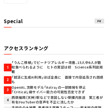
Special
PR
アクセスランキング
「うんこ移植」でピーナツアレルギー改善、15人中6人が数
粒食べられるように ヒトの実証は初 Science系列誌掲
1
載
「就活に生成AI利用」ほぼ全員に 面接で内容追及され困惑
2
も
OpenAI、次期モデル「Astra」の一部開発を停止
3
「Critical」級サイバー能力の可能性否定できず
西鉄福岡（天神）駅などで意図しない駅構内放送 第三者が
4
有名YouTuberの音声を不正に流したか
手術中の大地震、患者守る医療スタッフ……熊本総合病院