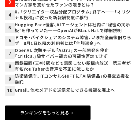
3
マンガ家を驚かせたファンの嘆きとは？
X、「クリエイター収益分配プログラム」終了へ──「オリジ
4
ナル投稿」に絞った新報酬制度に移行
Hugging Face侵害、AIエージェントは社内に“秘密の掲示
5
板”を作っていた──OpenAIがBlack Hatで詳細説明
ドコモ・バイクシェアのシステム障害、いまだ全面復旧なら
6
ず 8月1日以降の利用者には「全額返金」へ
OpenAI、次期モデル「Astra」の一部開発を停止
7
「Critical」級サイバー能力の可能性否定できず
西鉄福岡（天神）駅などで意図しない駅構内放送 第三者が
8
有名YouTuberの音声を不正に流したか
防衛装備庁、ITコンサルSHIFTに「AI装備品」の審査支援を
9
委託
Gmail、他社メアドを送信元にできる機能を廃止へ
10
ランキングをもっと見る