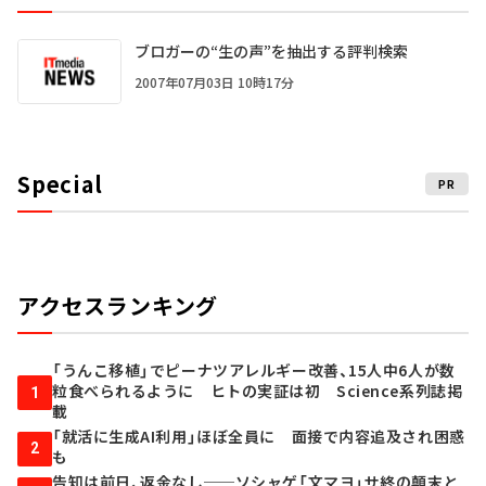
ブロガーの“生の声”を抽出する評判検索
2007年07月03日 10時17分
Special
PR
アクセスランキング
「うんこ移植」でピーナツアレルギー改善、15人中6人が数
粒食べられるように ヒトの実証は初 Science系列誌掲
1
載
「就活に生成AI利用」ほぼ全員に 面接で内容追及され困惑
2
も
告知は前日、返金なし──ソシャゲ「文マヨ」サ終の顛末と