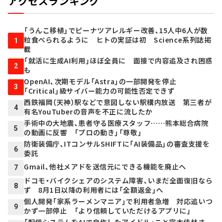
アクセスランキング
「うんこ移植」でピーナツアレルギー改善、15人中6人が数
粒食べられるように ヒトの実証は初 Science系列誌掲
1
載
「就活に生成AI利用」ほぼ全員に 面接で内容追及され困惑
2
も
OpenAI、次期モデル「Astra」の一部開発を停止
3
「Critical」級サイバー能力の可能性否定できず
西鉄福岡（天神）駅などで意図しない駅構内放送 第三者が
4
有名YouTuberの音声を不正に流したか
手術中の大地震、患者守る医療スタッフ……熊本総合病院
5
の動画に反響 「プロの動き」「尊敬」
防衛装備庁、ITコンサルSHIFTに「AI装備品」の審査支援を
6
委託
Gmail、他社メアドを送信元にできる機能を廃止へ
7
ドコモ・バイクシェアのシステム障害、いまだ全面復旧なら
8
ず 8月1日以降の利用者には「全額返金」へ
個人開発「家系ラーメンマニア」で利用者急増 対応追いつ
9
かず一部停止 「より信頼していただけるアプリに」
「配信システムをAIで自作したアイドル」こと宮本佳林さ