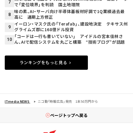
7
で「変位境界」を判読 国土地理院
味の素、AI・サーバ向け半導体基板材好調で1Q業績過去最
8
高に 通期上方修正
イーロン・マスク氏の「Terafab」、建設地決定 テキサス州
9
グライムズ郡に168億ドル投資
「コードは一行も書いていない」 アイドルの宮本佳林さ
10
ん、AIで配信システムを丸ごと構築 “技術ブログ”が話題
ランキングをもっと見る
ITmedia NEWS
ニコ動「時報広告」発売 1本50万円から
ページトップへ戻る