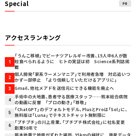
Special
PR
アクセスランキング
「うんこ移植」でピーナツアレルギー改善、15人中6人が数
粒食べられるように ヒトの実証は初 Science系列誌掲
1
載
個人開発「家系ラーメンマニア」で利用者急増 対応追いつ
2
かず一部停止 「より信頼していただけるアプリに」
Gmail、他社メアドを送信元にできる機能を廃止へ
3
手術中の大地震、患者守る医療スタッフ……熊本総合病院
4
の動画に反響 「プロの動き」「尊敬」
「ChatGPT」のデフォルトモデル、PlusとProは「Sol」に、
5
無料版は「Luna」でテキストチャット無制限に
「プチプチ」の川上産業、「プチプチ株式会社」に社名変更
6
創業58年で
熊本地震で地面がずれた場所、35kmの線状に 衛星データ