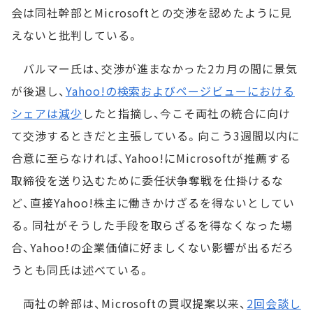
会は同社幹部とMicrosoftとの交渉を認めたように見
えないと批判している。
バルマー氏は、交渉が進まなかった2カ月の間に景気
が後退し、
Yahoo!の検索およびページビューにおける
シェアは減少
したと指摘し、今こそ両社の統合に向け
て交渉するときだと主張している。向こう3週間以内に
合意に至らなければ、Yahoo!にMicrosoftが推薦する
取締役を送り込むために委任状争奪戦を仕掛けるな
ど、直接Yahoo!株主に働きかけざるを得ないとしてい
る。同社がそうした手段を取らざるを得なくなった場
合、Yahoo!の企業価値に好ましくない影響が出るだろ
うとも同氏は述べている。
両社の幹部は、Microsoftの買収提案以来、
2回会談し