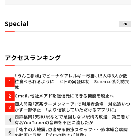
Special
PR
アクセスランキング
「うんこ移植」でピーナツアレルギー改善、15人中6人が数
粒食べられるように ヒトの実証は初 Science系列誌掲
1
載
Gmail、他社メアドを送信元にできる機能を廃止へ
2
個人開発「家系ラーメンマニア」で利用者急増 対応追いつ
3
かず一部停止 「より信頼していただけるアプリに」
西鉄福岡（天神）駅などで意図しない駅構内放送 第三者が
4
有名YouTuberの音声を不正に流したか
手術中の大地震、患者守る医療スタッフ……熊本総合病院
5
の動画に反響 「プロの動き」「尊敬」