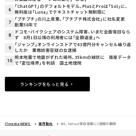
「ChatGPT」のデフォルトモデル、PlusとProは「Sol」に、
6
無料版は「Luna」でテキストチャット無制限に
「プチプチ」の川上産業、「プチプチ株式会社」に社名変更
7
創業58年で
ドコモ・バイクシェアのシステム障害、いまだ全面復旧なら
8
ず 8月1日以降の利用者には「全額返金」へ
「ジャンプ」オンラインストアで43億円分キャンセル繰り返
9
したか 業務妨害容疑の女逮捕
熊本地震で地面がずれた場所、35kmの線状に 衛星データ
10
で「変位境界」を判読 国土地理院
ランキングをもっと見る
ITmedia NEWS
業界動向
MS、Yahoo!買収提案に3週間の期限