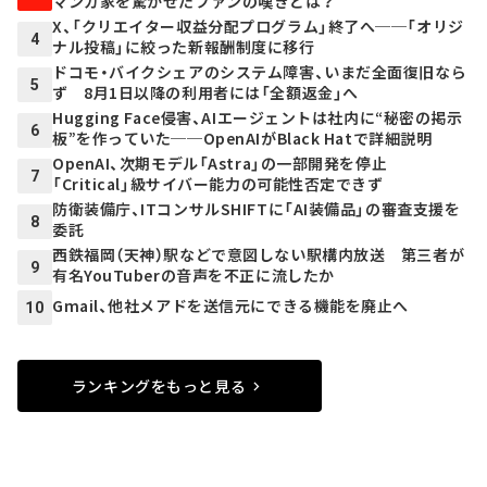
マンガ家を驚かせたファンの嘆きとは？
X、「クリエイター収益分配プログラム」終了へ──「オリジ
4
ナル投稿」に絞った新報酬制度に移行
ドコモ・バイクシェアのシステム障害、いまだ全面復旧なら
5
ず 8月1日以降の利用者には「全額返金」へ
Hugging Face侵害、AIエージェントは社内に“秘密の掲示
6
板”を作っていた──OpenAIがBlack Hatで詳細説明
OpenAI、次期モデル「Astra」の一部開発を停止
7
「Critical」級サイバー能力の可能性否定できず
防衛装備庁、ITコンサルSHIFTに「AI装備品」の審査支援を
8
委託
西鉄福岡（天神）駅などで意図しない駅構内放送 第三者が
9
有名YouTuberの音声を不正に流したか
Gmail、他社メアドを送信元にできる機能を廃止へ
10
ランキングをもっと見る