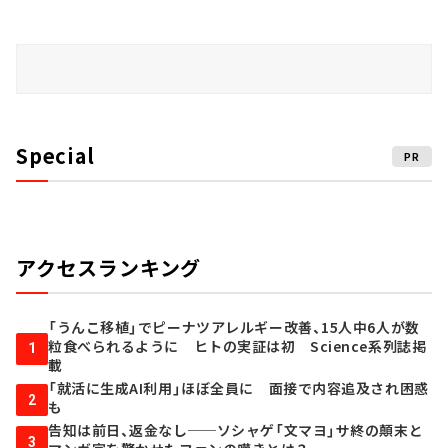
Special
PR
アクセスランキング
「うんこ移植」でピーナツアレルギー改善、15人中6人が数
粒食べられるように ヒトの実証は初 Science系列誌掲
1
載
「就活に生成AI利用」ほぼ全員に 面接で内容追及され困惑
2
も
告知は前日、返金なし──ソシャゲ「文マヨ」サ終の顛末と
3