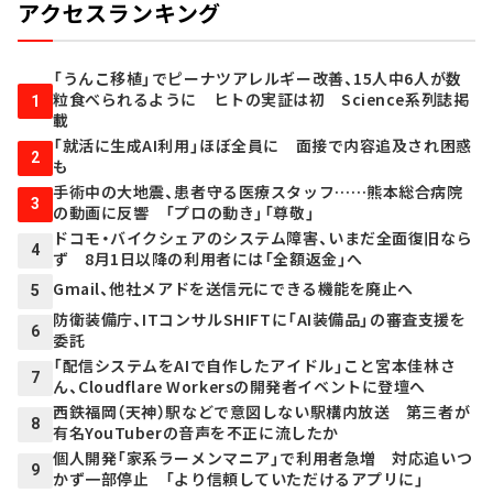
アクセスランキング
「うんこ移植」でピーナツアレルギー改善、15人中6人が数
粒食べられるように ヒトの実証は初 Science系列誌掲
1
載
「就活に生成AI利用」ほぼ全員に 面接で内容追及され困惑
2
も
手術中の大地震、患者守る医療スタッフ……熊本総合病院
3
の動画に反響 「プロの動き」「尊敬」
ドコモ・バイクシェアのシステム障害、いまだ全面復旧なら
4
ず 8月1日以降の利用者には「全額返金」へ
Gmail、他社メアドを送信元にできる機能を廃止へ
5
防衛装備庁、ITコンサルSHIFTに「AI装備品」の審査支援を
6
委託
「配信システムをAIで自作したアイドル」こと宮本佳林さ
7
ん、Cloudflare Workersの開発者イベントに登壇へ
西鉄福岡（天神）駅などで意図しない駅構内放送 第三者が
8
有名YouTuberの音声を不正に流したか
個人開発「家系ラーメンマニア」で利用者急増 対応追いつ
9
かず一部停止 「より信頼していただけるアプリに」