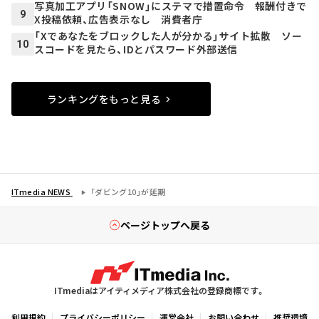
写真加工アプリ「SNOW」にステマで措置命令 報酬付きで
9
X投稿依頼、広告表示なし 消費者庁
「Xであなたをブロックした人が分かる」サイト拡散 ソー
10
スコードを見たら、IDとパスワード外部送信
ランキングをもっと見る
ITmedia NEWS
「ダビング10」が延期
ページトップへ戻る
ITmediaはアイティメディア株式会社の登録商標です。
利用規約
プライバシーポリシー
運営会社
お問い合わせ
推奨環境