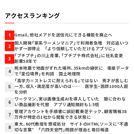
アクセスランキング
Gmail、他社メアドを送信元にできる機能を廃止へ
1
個人開発「家系ラーメンマニア」で利用者急増 対応追いつ
2
かず一部停止 「より信頼していただけるアプリに」
「プチプチ」の川上産業、「プチプチ株式会社」に社名変更
3
創業58年で
熊本地震で地面がずれた場所、35kmの線状に 衛星データ
4
で「変位境界」を判読 国土地理院
「高学力＝ストレスに耐えられる」ではない 秀才が苦しむ
一方、収入・満足度が高いのは…… 医学生・医師1000人超
5
を分析
ワークマン、実は画像生成AIを導入していた 間に合わな
6
い商品撮影を代替 アプリ通知開封も1.5倍
管理アカウントを手順書に誤記載――東芝テック、顧客情報38
7
万件が特定の1社から閲覧できる状態に
東大、60代教授を懲戒処分 サイトのHTMLソースに“不適
8
切な言葉” 「六四天安門」問題が理由と毎日報道