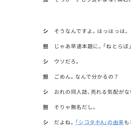
シ
そうなんですよ。はっはっは。
担
じゃあ早速本題に。「ねとらぼ」
シ
ウソだろ。
担
ごめん。なんで分かるの？
シ
おれの同人誌、売れる気配がな
担
そりゃ無名だし。
シ
だよね。
「シコタホA」の由来
も