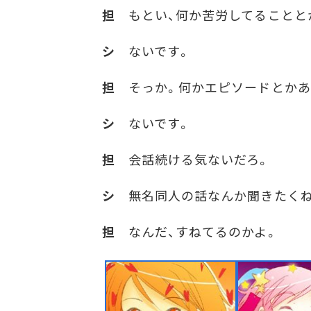
担
もとい、何か苦労してることと
シ
ないです。
担
そっか。何かエピソードとかあ
シ
ないです。
担
会話続ける気ないだろ。
シ
無名同人の話なんか聞きたくね
担
なんだ、すねてるのかよ。