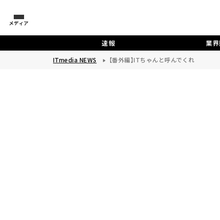
メディア
速報
業界
ITmedia NEWS
【番外編】ITちゃんと呼んでくれ