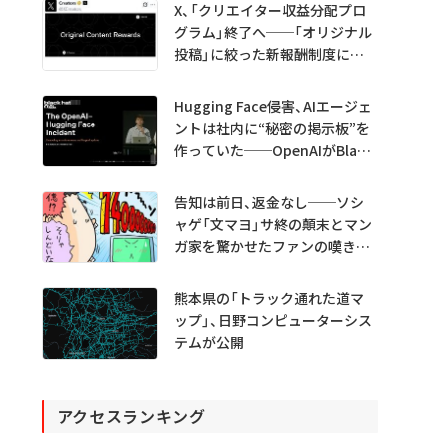
X、「クリエイター収益分配プロ
グラム」終了へ──「オリジナル
投稿」に絞った新報酬制度に移
行
Hugging Face侵害、AIエージェ
ントは社内に“秘密の掲示板”を
作っていた──OpenAIがBlack
Hatで詳細説明
告知は前日、返金なし──ソシ
ャゲ「文マヨ」サ終の顛末とマン
ガ家を驚かせたファンの嘆きと
は？
熊本県の「トラック通れた道マ
ップ」、日野コンピューターシス
テムが公開
アクセスランキング