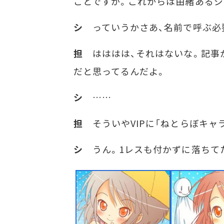
ことですが。これからは由緒あるジ
シ
っていうかさあ、名前で呼ぶ必
担
はははは、それはないな。記事
だと思ってるんだよ。
シ
……
担
そういやVIPに「ねとらぼキャ
シ
うん。1レスも付かずに落ちて