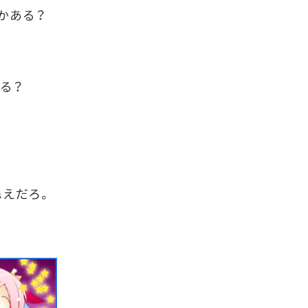
かある？
る？
えだろ。