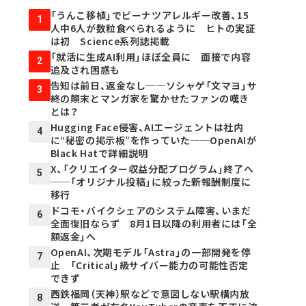
「うんこ移植」でピーナツアレルギー改善、15
1
人中6人が数粒食べられるように ヒトの実証
は初 Science系列誌掲載
「就活に生成AI利用」ほぼ全員に 面接で内容
2
追及され困惑も
告知は前日、返金なし──ソシャゲ「文マヨ」サ
3
終の顛末とマンガ家を驚かせたファンの嘆き
とは？
Hugging Face侵害、AIエージェントは社内
4
に“秘密の掲示板”を作っていた──OpenAIが
Black Hatで詳細説明
X、「クリエイター収益分配プログラム」終了へ
5
──「オリジナル投稿」に絞った新報酬制度に
移行
ドコモ・バイクシェアのシステム障害、いまだ
6
全面復旧ならず 8月1日以降の利用者には「全
額返金」へ
OpenAI、次期モデル「Astra」の一部開発を停
7
止 「Critical」級サイバー能力の可能性否定
できず
西鉄福岡（天神）駅などで意図しない駅構内放
8