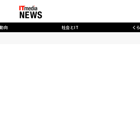
動向
社会とIT
く