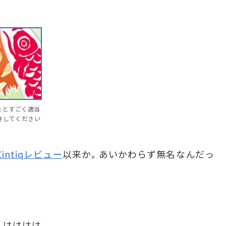
』とすごく適当
弁してください
intiqレビュー
以来か。あいかわらず無名なんだっ
。はははは。