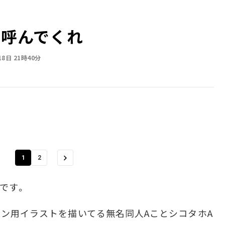
と呼んでくれ
18日 21時40分
1
2
者です。
コン用イラストを描いてる無名同人AことシコタホA