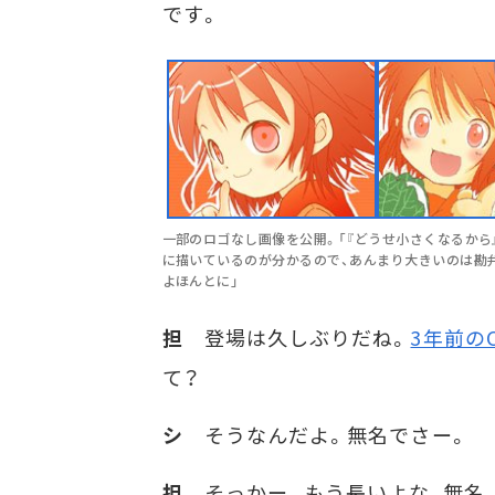
です。
一部のロゴなし画像を公開。「『どうせ小さくなるから
に描いているのが分かるので、あんまり大きいのは勘
よほんとに」
担
登場は久しぶりだね。
3年前のC
て？
シ
そうなんだよ。無名でさー。
担
そっかー。もう長いよな、無名