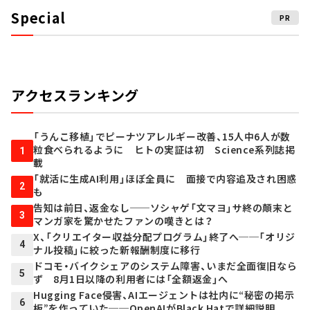
Special
PR
アクセスランキング
「うんこ移植」でピーナツアレルギー改善、15人中6人が数
粒食べられるように ヒトの実証は初 Science系列誌掲
1
載
「就活に生成AI利用」ほぼ全員に 面接で内容追及され困惑
2
も
告知は前日、返金なし──ソシャゲ「文マヨ」サ終の顛末と
3
マンガ家を驚かせたファンの嘆きとは？
X、「クリエイター収益分配プログラム」終了へ──「オリジ
4
ナル投稿」に絞った新報酬制度に移行
ドコモ・バイクシェアのシステム障害、いまだ全面復旧なら
5
ず 8月1日以降の利用者には「全額返金」へ
Hugging Face侵害、AIエージェントは社内に“秘密の掲示
6
板”を作っていた──OpenAIがBlack Hatで詳細説明