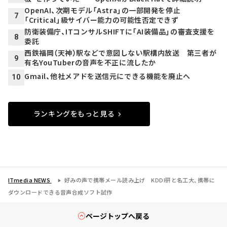
OpenAI、次期モデル「Astra」の一部開発を停止
7
「Critical」級サイバー能力の可能性否定できず
防衛装備庁、ITコンサルSHIFTに「AI装備品」の審査支援を
8
委託
西鉄福岡（天神）駅などで意図しない駅構内放送 第三者が
9
有名YouTuberの音声を不正に流したか
Gmail、他社メアドを送信元にできる機能を廃止へ
10
ランキングをもっと見る
ITmedia NEWS
好みの声で携帯メール読み上げ KDDI研と名工大、携帯に
ダウンロードできる音声合成ソフト試作
ページトップへ戻る