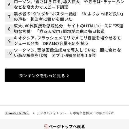
ローソン、「鍋さばきロボ」導入拡大 やきそば・チャーハン
6
などを高火力でスピード調理
農水省の“クソダサ”ポスター話題 「AIよりよっぽど良い」
7
の声も 担当者に狙いを聞いた
東大、60代教授を懲戒処分 サイトのHTMLソースに“不適
8
切な言葉” 「六四天安門」問題が理由と毎日報道
キオクシア、フラッシュメモリでメモリ容量を増やせるモ
9
ジュール発表 DRAMの容量不足を補う
ワークマン、実は画像生成AIを導入していた 間に合わな
10
い商品撮影を代替 アプリ通知開封も1.5倍
ランキングをもっと見る
ITmedia NEWS
デジタルフォトフレーム市場が急拡大 昨年の8倍に
ページトップへ戻る