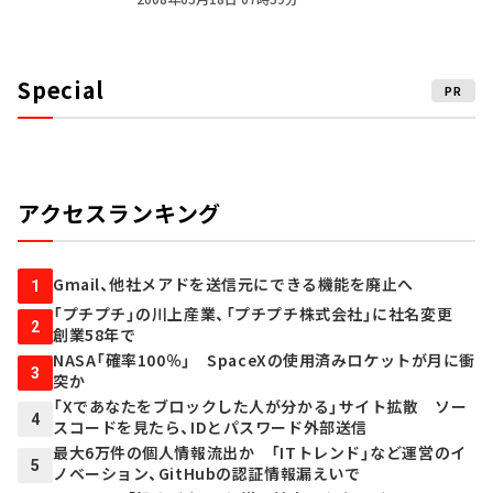
Special
PR
アクセスランキング
Gmail、他社メアドを送信元にできる機能を廃止へ
1
「プチプチ」の川上産業、「プチプチ株式会社」に社名変更
2
創業58年で
NASA「確率100％」 SpaceXの使用済みロケットが月に衝
3
突か
「Xであなたをブロックした人が分かる」サイト拡散 ソー
4
スコードを見たら、IDとパスワード外部送信
最大6万件の個人情報流出か 「ITトレンド」など運営のイ
5
ノベーション、GitHubの認証情報漏えいで