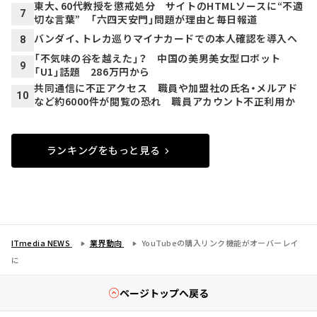
東大、60代教授を懲戒処分 サイトのHTMLソースに“不適
7
切な言葉” 「六四天安門」問題が理由と毎日報道
バンダイ、トレカ巡りマイナカードでの本人確認を導入へ
8
「不気味の谷を越えた」？ 中国の美男美女型ロボット
9
「U1」話題 286万円から
共同通信に不正アクセス 職員や加盟社の氏名・メルアド
10
など約6000件が閲覧の恐れ 職員アカウント不正利用か
ランキングをもっと見る
ITmedia NEWS
業界動向
YouTubeの購入リンク機能がオーバーレイ
に
ページトップへ戻る