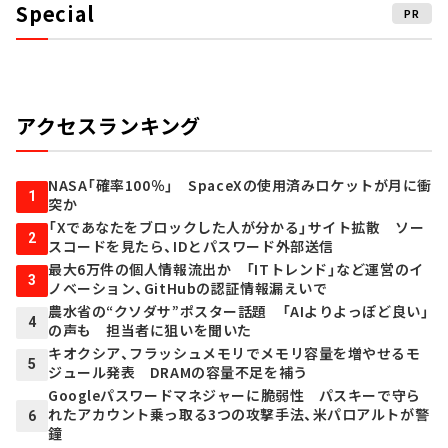
Special
PR
アクセスランキング
NASA「確率100％」 SpaceXの使用済みロケットが月に衝
1
突か
「Xであなたをブロックした人が分かる」サイト拡散 ソー
2
スコードを見たら、IDとパスワード外部送信
最大6万件の個人情報流出か 「ITトレンド」など運営のイ
3
ノベーション、GitHubの認証情報漏えいで
農水省の“クソダサ”ポスター話題 「AIよりよっぽど良い」
4
の声も 担当者に狙いを聞いた
キオクシア、フラッシュメモリでメモリ容量を増やせるモ
5
ジュール発表 DRAMの容量不足を補う
Googleパスワードマネジャーに脆弱性 パスキーで守ら
れたアカウント乗っ取る3つの攻撃手法、米パロアルトが警
6
鐘