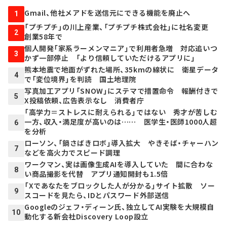
Gmail、他社メアドを送信元にできる機能を廃止へ
1
「プチプチ」の川上産業、「プチプチ株式会社」に社名変更
2
創業58年で
個人開発「家系ラーメンマニア」で利用者急増 対応追いつ
3
かず一部停止 「より信頼していただけるアプリに」
熊本地震で地面がずれた場所、35kmの線状に 衛星データ
4
で「変位境界」を判読 国土地理院
写真加工アプリ「SNOW」にステマで措置命令 報酬付きで
5
X投稿依頼、広告表示なし 消費者庁
「高学力＝ストレスに耐えられる」ではない 秀才が苦しむ
一方、収入・満足度が高いのは…… 医学生・医師1000人超
6
を分析
ローソン、「鍋さばきロボ」導入拡大 やきそば・チャーハン
7
などを高火力でスピード調理
ワークマン、実は画像生成AIを導入していた 間に合わな
8
い商品撮影を代替 アプリ通知開封も1.5倍
「Xであなたをブロックした人が分かる」サイト拡散 ソー
9
スコードを見たら、IDとパスワード外部送信
Googleのジェフ・ディーン氏、独立してAI実験を大規模自
10
動化する新会社Discovery Loop設立