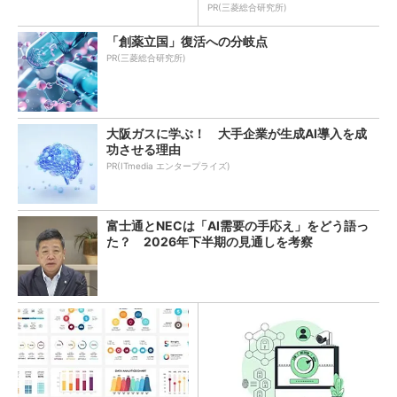
教訓
PR(三菱総合研究所)
「創薬立国」復活への分岐点
PR(三菱総合研究所)
大阪ガスに学ぶ！ 大手企業が生成AI導入を成
功させる理由
PR(ITmedia エンタープライズ)
富士通とNECは「AI需要の手応え」をどう語っ
た？ 2026年下半期の見通しを考察