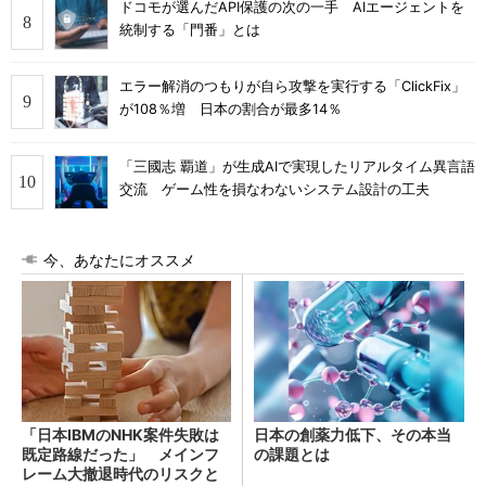
ドコモが選んだAPI保護の次の一手 AIエージェントを
統制する「門番」とは
エラー解消のつもりが自ら攻撃を実行する「ClickFix」
が108％増 日本の割合が最多14％
「三國志 覇道」が生成AIで実現したリアルタイム異言語
交流 ゲーム性を損なわないシステム設計の工夫
今、あなたにオススメ
「日本IBMのNHK案件失敗は
日本の創薬力低下、その本当
既定路線だった」 メインフ
の課題とは
レーム大撤退時代のリスクと