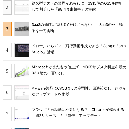
従来型テストの限界があらわに 3915件のOSSを解析
して判明した「99.4％未報告」の実態
SaaSの価値は“割り勘”だけじゃない 「SaaSの死」論
争を一刀両断
ドローンいらず？ 飛行動画作成できる「Google Earth
Studio」登場
Microsoftがまたもや値上げ M365サブスク料金を最大
33％増の「言い分」
VMware製品にCVSS 9.8の脆弱性、回避策なし 速やか
なアップデートを推奨
ブラウザの再起動は不要になる？ Chromeが模索する
「週2リリース」と「無停止アップデート」