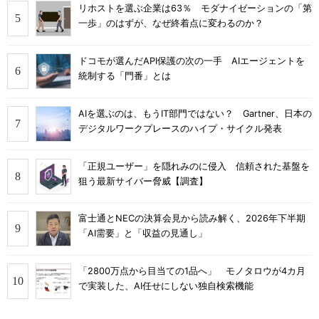
リホストを選ぶ企業は63％ モダナイゼーションの「第
一歩」のはずが、なぜ終着点に変わるのか？
ドコモが選んだAPI保護の次の一手 AIエージェントを
統制する「門番」とは
AIを選ぶのは、もうIT部門ではない？ Gartner、日本の
デジタルワークプレースのハイプ・サイクル発表
「正規ユーザー」を隠れみのに侵入 信頼された基盤を
狙う最新サイバー脅威【調査】
富士通とNECの決算会見から読み解く、2026年下半期
「AI需要」と「収益の見通し」
「2800万点から目当ての1品へ」 モノタロウが4カ月
で実装した、AI任せにしない独自検索機能